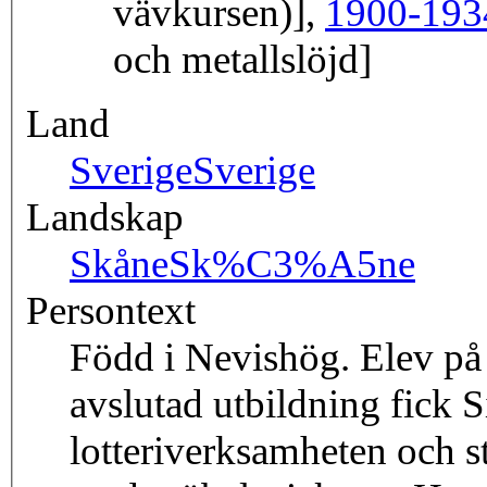
vävkursen)],
1900-193
och metallslöjd]
Land
Sverige
Sverige
Landskap
Skåne
Sk%C3%A5ne
Persontext
Född i Nevishög. Elev på 
avslutad utbildning fick 
lotteriverksamheten och s