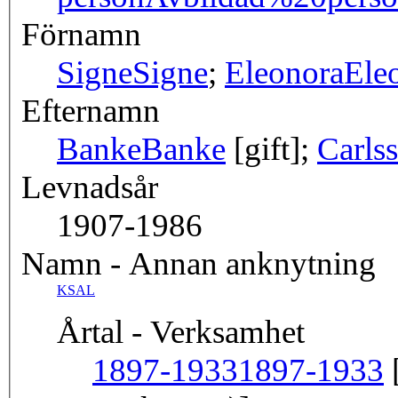
Förnamn
Signe
Signe
;
Eleonora
Ele
Efternamn
Banke
Banke
[gift];
Carls
Levnadsår
1907-1986
Namn - Annan anknytning
KSAL
Årtal - Verksamhet
1897-1933
1897-1933
[