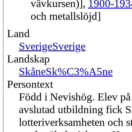
vävkursen)],
1900-193
och metallslöjd]
Land
Sverige
Sverige
Landskap
Skåne
Sk%C3%A5ne
Persontext
Född i Nevishög. Elev på 
avslutad utbildning fick 
lotteriverksamheten och s