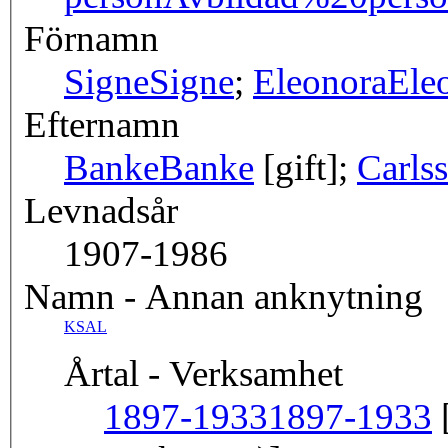
Förnamn
Signe
Signe
;
Eleonora
Ele
Efternamn
Banke
Banke
[gift];
Carls
Levnadsår
1907-1986
Namn - Annan anknytning
KSAL
Årtal - Verksamhet
1897-1933
1897-1933
[