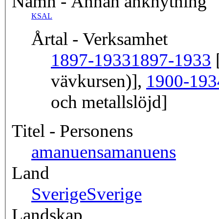
Namn - Annan anknytning
KSAL
Årtal - Verksamhet
1897-1933
1897-1933
[
vävkursen)],
1900-193
och metallslöjd]
Titel - Personens
amanuens
amanuens
Land
Sverige
Sverige
Landskap