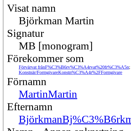
Visat namn
Björkman Martin
Signatur
MB [monogram]
Förekommer som
Förvärvat från
F%C3%B6rv%C3%A4rvat%20fr%C3%A5n
Konstnär/Formgivare
Konstn%C3%A4r%2FFormgivare
Förnamn
Martin
Martin
Efternamn
Björkman
Bj%C3%B6rk