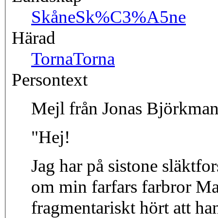
Skåne
Sk%C3%A5ne
Härad
Torna
Torna
Persontext
Mejl från Jonas Björkman
"Hej!
Jag har på sistone släktfor
om min farfars farbror Ma
fragmentariskt hört att ha