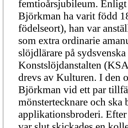
femtioårsjubileum. Enligt
Björkman ha varit född 1
födelseort), han var anst
som extra ordinarie aman
slöjdlärare på sydsvenska 
Konstslöjdanstalten (KSAL
drevs av Kulturen. I de
Björkman vid ett par till
mönstertecknare och ska b
applikationsbroderi. Efte
var slut skickades en kol