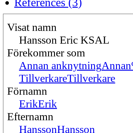
References (3)
Visat namn
Hansson Eric KSAL
Förekommer som
Annan anknytning
Annan
Tillverkare
Tillverkare
Förnamn
Erik
Erik
Efternamn
Hansson
Hansson