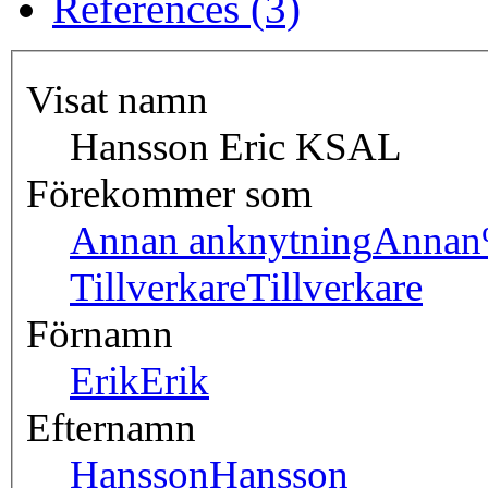
References (3)
Visat namn
Hansson Eric KSAL
Förekommer som
Annan anknytning
Annan
Tillverkare
Tillverkare
Förnamn
Erik
Erik
Efternamn
Hansson
Hansson