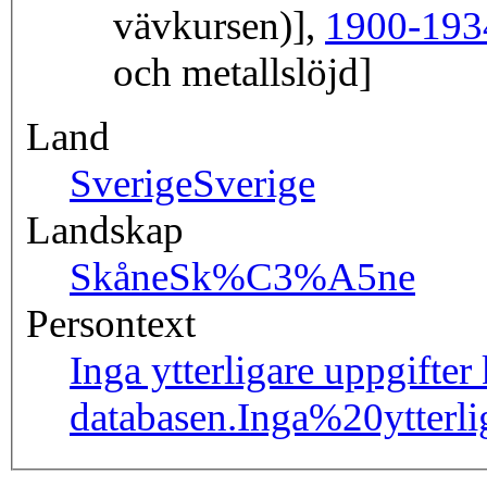
vävkursen)],
1900-193
och metallslöjd]
Land
Sverige
Sverige
Landskap
Skåne
Sk%C3%A5ne
Persontext
Inga ytterligare uppgifter
databasen.
Inga%20ytter