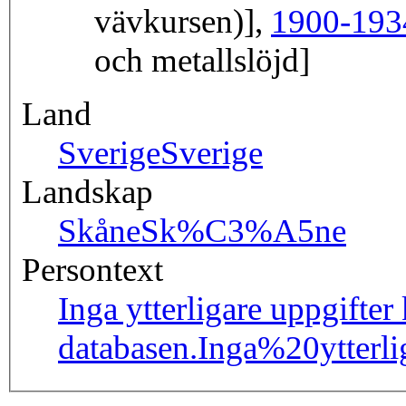
vävkursen)],
1900-193
och metallslöjd]
Land
Sverige
Sverige
Landskap
Skåne
Sk%C3%A5ne
Persontext
Inga ytterligare uppgifter
databasen.
Inga%20ytter