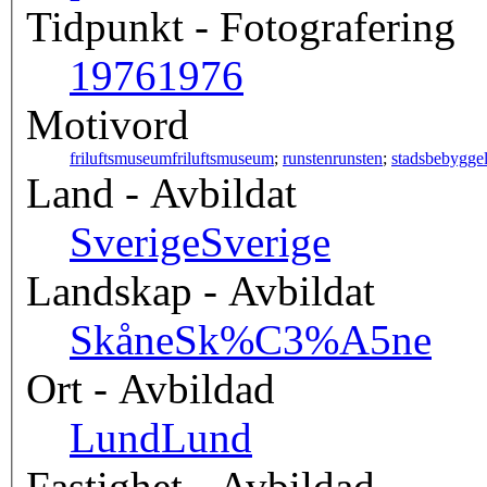
Tidpunkt - Fotografering
1976
1976
Motivord
friluftsmuseum
friluftsmuseum
;
runsten
runsten
;
stadsbebygge
Land - Avbildat
Sverige
Sverige
Landskap - Avbildat
Skåne
Sk%C3%A5ne
Ort - Avbildad
Lund
Lund
Fastighet - Avbildad