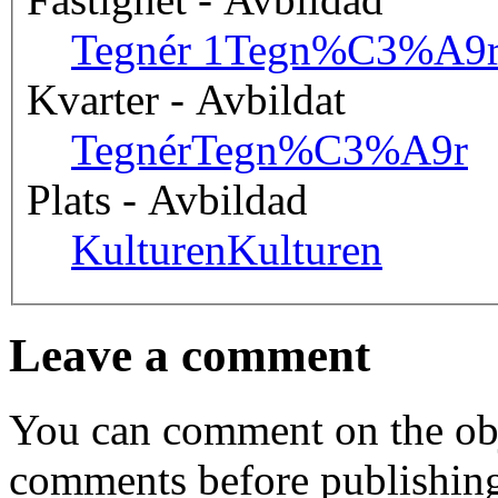
Tegnér 1
Tegn%C3%A9
Kvarter - Avbildat
Tegnér
Tegn%C3%A9r
Plats - Avbildad
Kulturen
Kulturen
Leave a comment
You can comment on the obj
comments before publishin