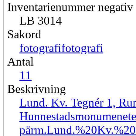
Inventarienummer negativ
LB 3014
Sakord
fotografi
fotografi
Antal
1
1
Beskrivning
Lund. Kv. Tegnér 1, Runs
Hunnestadsmonumenetet
pärm.
Lund.%20Kv.%2