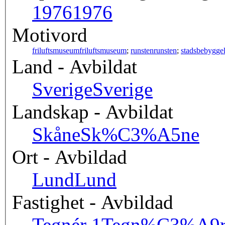
1976
1976
Motivord
friluftsmuseum
friluftsmuseum
;
runsten
runsten
;
stadsbebygge
Land - Avbildat
Sverige
Sverige
Landskap - Avbildat
Skåne
Sk%C3%A5ne
Ort - Avbildad
Lund
Lund
Fastighet - Avbildad
Tegnér 1
Tegn%C3%A9