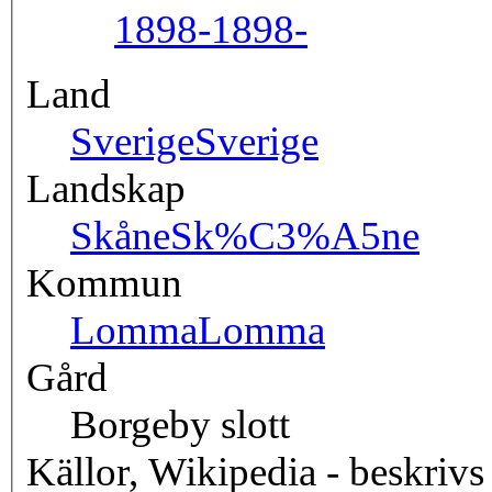
1898-
1898-
Land
Sverige
Sverige
Landskap
Skåne
Sk%C3%A5ne
Kommun
Lomma
Lomma
Gård
Borgeby slott
Källor, Wikipedia - beskrivs