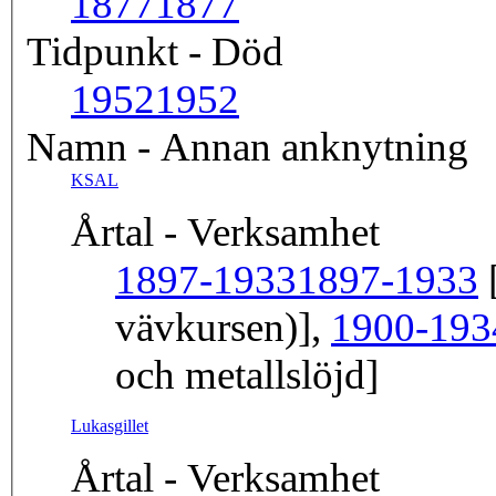
1877
1877
Tidpunkt - Död
1952
1952
Namn - Annan anknytning
KSAL
Årtal - Verksamhet
1897-1933
1897-1933
[
vävkursen)],
1900-193
och metallslöjd]
Lukasgillet
Årtal - Verksamhet