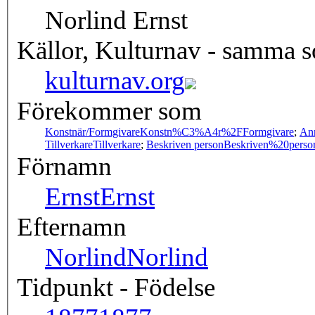
Norlind Ernst
Källor, Kulturnav - samma 
kulturnav.org
Förekommer som
Konstnär/Formgivare
Konstn%C3%A4r%2FFormgivare
;
An
Tillverkare
Tillverkare
;
Beskriven person
Beskriven%20perso
Förnamn
Ernst
Ernst
Efternamn
Norlind
Norlind
Tidpunkt - Födelse