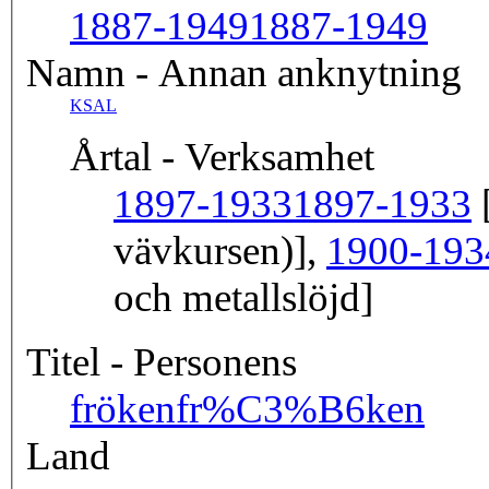
1887-1949
1887-1949
Namn - Annan anknytning
KSAL
Årtal - Verksamhet
1897-1933
1897-1933
[
vävkursen)],
1900-193
och metallslöjd]
Titel - Personens
fröken
fr%C3%B6ken
Land