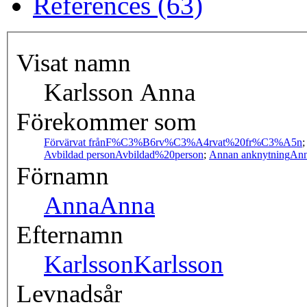
References (63)
Visat namn
Karlsson Anna
Förekommer som
Förvärvat från
F%C3%B6rv%C3%A4rvat%20fr%C3%A5n
Avbildad person
Avbildad%20person
;
Annan anknytning
Ann
Förnamn
Anna
Anna
Efternamn
Karlsson
Karlsson
Levnadsår