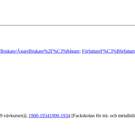
;
Brukare/Ägare
Brukare%2F%C3%84gare
;
Författare
F%C3%B6rfattar
39 vävkursen)],
1900-1934
1900-1934
[Fackskolan för trä- och metallslö