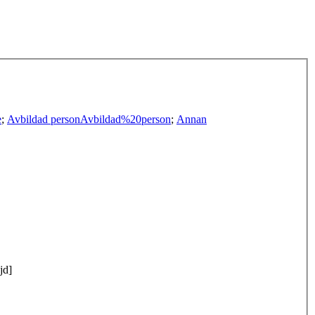
e
;
Avbildad person
Avbildad%20person
;
Annan
jd]