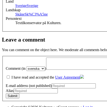
Land
Sverige
Sverige
Landskap
Skåne
Sk%C3%A5ne
Persontext
Textilkonservator på Kulturen.
Leave a comment
You can comment on the object here. We moderate all comments befor
Comment (in
)
I have read and accepted the
User Agreement
E-mail address (not published)
Alias