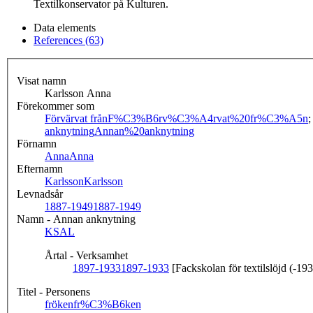
Textilkonservator på Kulturen.
Data elements
References (63)
Visat namn
Karlsson Anna
Förekommer som
Förvärvat från
F%C3%B6rv%C3%A4rvat%20fr%C3%A5n
anknytning
Annan%20anknytning
Förnamn
Anna
Anna
Efternamn
Karlsson
Karlsson
Levnadsår
1887-1949
1887-1949
Namn - Annan anknytning
KSAL
Årtal - Verksamhet
1897-1933
1897-1933
[Fackskolan för textilslöjd (-19
Titel - Personens
fröken
fr%C3%B6ken