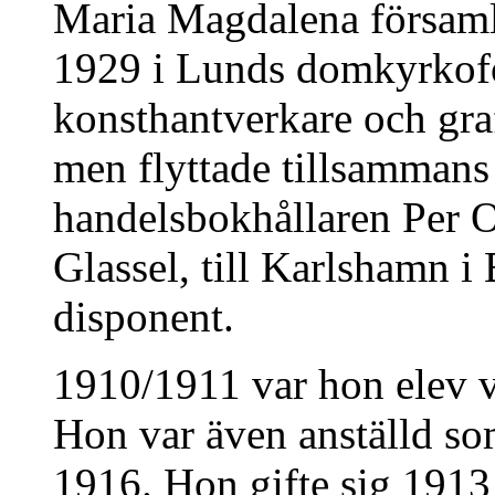
Maria Magdalena församl
1929 i Lunds domkyrkofö
konsthantverkare och gra
men flyttade tillsammans
handelsbokhållaren Per
Glassel, till Karlshamn i
disponent.
1910/1911 var hon elev v
Hon var även anställd so
1916. Hon gifte sig 191