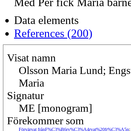
Med Per fick Maria barne
Data elements
References (200)
Visat namn
Olsson Maria Lund; Engs
Maria
Signatur
ME [monogram]
Förekommer som
Förvärvat från
F%C3%B6rv%C3%A4rvat%20fr%C3%A5n