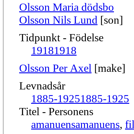
Olsson Maria dödsbo
Olsson Nils Lund
[son]
Tidpunkt - Födelse
1918
1918
Olsson Per Axel
[make]
Levnadsår
1885-1925
1885-1925
Titel - Personens
amanuens
amanuens
,
fi