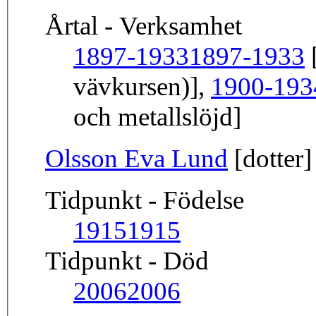
Årtal - Verksamhet
1897-1933
1897-1933
[
vävkursen)],
1900-193
och metallslöjd]
Olsson Eva Lund
[dotter]
Tidpunkt - Födelse
1915
1915
Tidpunkt - Död
2006
2006