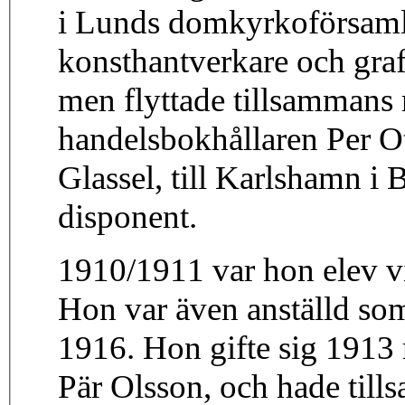
i Lunds domkyrkoförsamli
konsthantverkare och gra
men flyttade tillsammans 
handelsbokhållaren Per 
Glassel, till Karlshamn i 
disponent.
1910/1911 var hon elev vi
Hon var även anställd so
1916. Hon gifte sig 191
Pär Olsson, och hade til