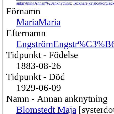
anknytning
Annan%20anknytning
;
Tecknare katalogkort
Teck
Förnamn
Maria
Maria
Efternamn
Engström
Engstr%C3%B
Tidpunkt - Födelse
1883-08-26
Tidpunkt - Död
1929-06-09
Namn - Annan anknytning
Blomstedt Maja
[systerdot