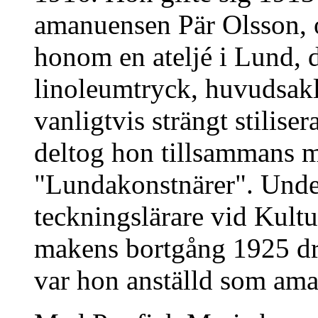
amanuensen Pär Olsson, 
honom en ateljé i Lund, d
linoleumtryck, huvudsakl
vanligtvis strängt stilis
deltog hon tillsammans m
"Lundakonstnärer". Unde
teckningslärare vid Kultu
makens bortgång 1925 dr
var hon anställd som ama