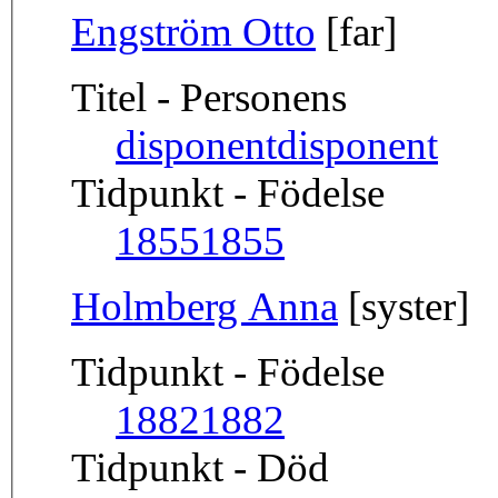
Engström Otto
[far]
Titel - Personens
disponent
disponent
Tidpunkt - Födelse
1855
1855
Holmberg Anna
[syster]
Tidpunkt - Födelse
1882
1882
Tidpunkt - Död