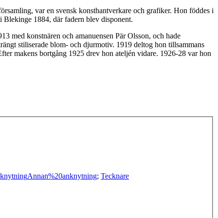
rsamling, var en svensk konsthantverkare och grafiker. Hon föddes i
 Blekinge 1884, där fadern blev disponent.
 1913 med konstnären och amanuensen Pär Olsson, och hade
rängt stiliserade blom- och djurmotiv. 1919 deltog hon tillsammans
Efter makens bortgång 1925 drev hon ateljén vidare. 1926-28 var hon
knytning
Annan%20anknytning
;
Tecknare