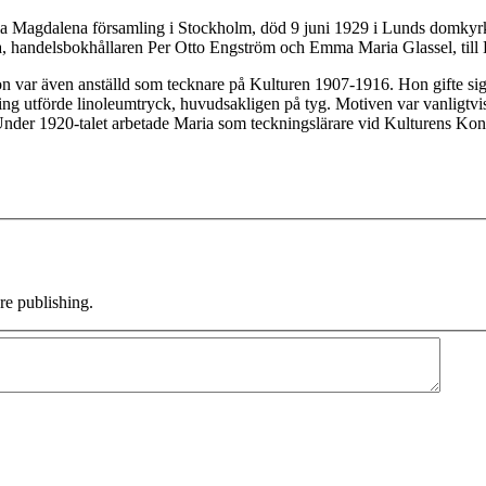
a Magdalena församling i Stockholm, död 9 juni 1929 i Lunds domkyrk
a, handelsbokhållaren Per Otto Engström och Emma Maria Glassel, till 
Hon var även anställd som tecknare på Kulturen 1907-1916. Hon gifte 
ng utförde linoleumtryck, huvudsakligen på tyg. Motiven var vanligtvis
der 1920-talet arbetade Maria som teckningslärare vid Kulturens Konst
e publishing.