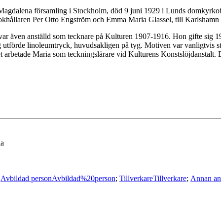
agdalena församling i Stockholm, död 9 juni 1929 i Lunds domkyrkofö
khållaren Per Otto Engström och Emma Maria Glassel, till Karlshamn i
 var även anställd som tecknare på Kulturen 1907-1916. Hon gifte sig
 utförde linoleumtryck, huvudsakligen på tyg. Motiven var vanligtvis st
 arbetade Maria som teckningslärare vid Kulturens Konstslöjdanstalt. 
ia
;
Avbildad person
Avbildad%20person
;
Tillverkare
Tillverkare
;
Annan an