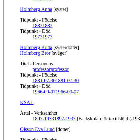
Holmberg Anna
[syster]
Tidpunkt - Födelse
1882
1882
Tidpunkt - Död
1973
1973
Holmberg Britta
[systerdotter]
Holmberg Bror
[svåger]
Titel - Personens
professor
professor
Tidpunkt - Födelse
1881-07-30
1881-07-30
Tidpunkt - Död
1966-09-07
1966-09-07
KSAL
Årtal - Verksamhet
1897-1933
1897-1933
[Fackskolan för textilslöjd (-19
Olsson Eva Lund
[dotter]
Tidpunkt - Födelse