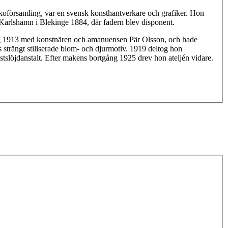
oförsamling, var en svensk konsthantverkare och grafiker. Hon
Karlshamn i Blekinge 1884, där fadern blev disponent.
sig 1913 med konstnären och amanuensen Pär Olsson, och hade
 strängt stiliserade blom- och djurmotiv. 1919 deltog hon
slöjdanstalt. Efter makens bortgång 1925 drev hon ateljén vidare.