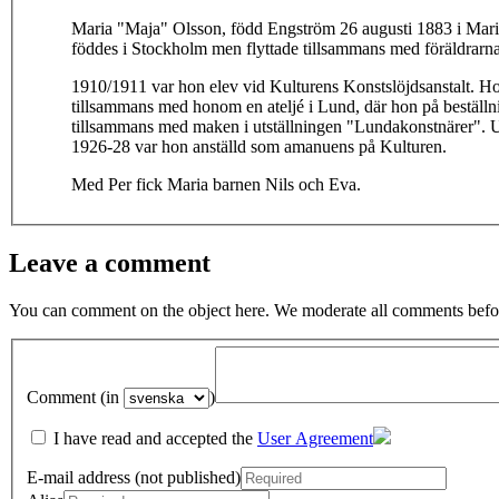
Maria "Maja" Olsson, född Engström 26 augusti 1883 i Mari
föddes i Stockholm men flyttade tillsammans med föräldrarn
1910/1911 var hon elev vid Kulturens Konstslöjdsanstalt. 
tillsammans med honom en ateljé i Lund, där hon på beställni
tillsammans med maken i utställningen "Lundakonstnärer". Un
1926-28 var hon anställd som amanuens på Kulturen.
Med Per fick Maria barnen Nils och Eva.
Leave a comment
You can comment on the object here. We moderate all comments befor
Comment (in
)
I have read and accepted the
User Agreement
E-mail address (not published)