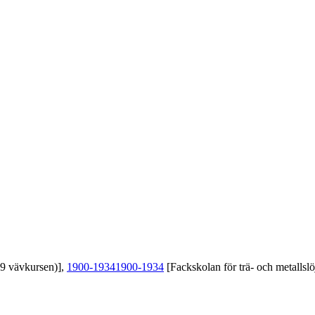
39 vävkursen)],
1900-1934
1900-1934
[Fackskolan för trä- och metallslö