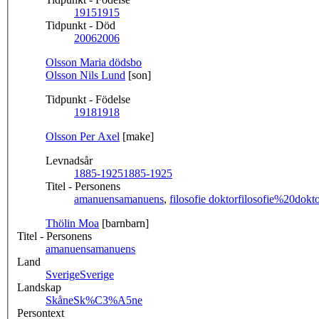
1915
1915
Tidpunkt - Död
2006
2006
Olsson Maria dödsbo
Olsson Nils Lund
[son]
Tidpunkt - Födelse
1918
1918
Olsson Per Axel
[make]
Levnadsår
1885-1925
1885-1925
Titel - Personens
amanuens
amanuens
,
filosofie doktor
filosofie%20dokt
Thölin Moa
[barnbarn]
Titel - Personens
amanuens
amanuens
Land
Sverige
Sverige
Landskap
Skåne
Sk%C3%A5ne
Persontext