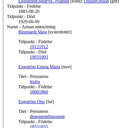
Engström
Engstr%C3%B6m
[född];
Olsson
Olsson
[gift]
Tidpunkt - Födelse
1883-08-26
Tidpunkt - Död
1929-06-09
Namn - Annan anknytning
Blomstedt Maja
[systerdotter]
Tidpunkt - Födelse
1912
1912
Tidpunkt - Död
1993
1993
Engström Emma Maria
[mor]
Titel - Personens
fru
fru
Tidpunkt - Födelse
1860
1860
Engström Otto
[far]
Titel - Personens
disponent
disponent
Tidpunkt - Födelse
1855
1855