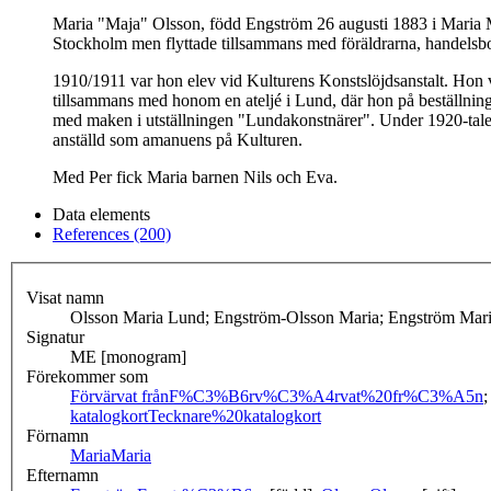
Maria "Maja" Olsson, född Engström 26 augusti 1883 i Maria M
Stockholm men flyttade tillsammans med föräldrarna, handelsbo
1910/1911 var hon elev vid Kulturens Konstslöjdsanstalt. Hon
tillsammans med honom en ateljé i Lund, där hon på beställning
med maken i utställningen "Lundakonstnärer". Under 1920-talet
anställd som amanuens på Kulturen.
Med Per fick Maria barnen Nils och Eva.
Data elements
References (200)
Visat namn
Olsson Maria Lund; Engström-Olsson Maria; Engström Mar
Signatur
ME [monogram]
Förekommer som
Förvärvat från
F%C3%B6rv%C3%A4rvat%20fr%C3%A5n
katalogkort
Tecknare%20katalogkort
Förnamn
Maria
Maria
Efternamn