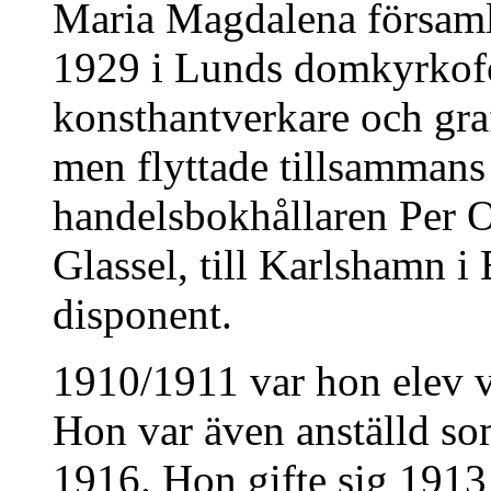
Maria Magdalena församl
1929 i Lunds domkyrkofö
konsthantverkare och gra
men flyttade tillsammans
handelsbokhållaren Per
Glassel, till Karlshamn i
disponent.
1910/1911 var hon elev v
Hon var även anställd so
1916. Hon gifte sig 191