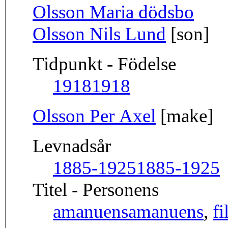
Olsson Maria dödsbo
Olsson Nils Lund
[son]
Tidpunkt - Födelse
1918
1918
Olsson Per Axel
[make]
Levnadsår
1885-1925
1885-1925
Titel - Personens
amanuens
amanuens
,
fi