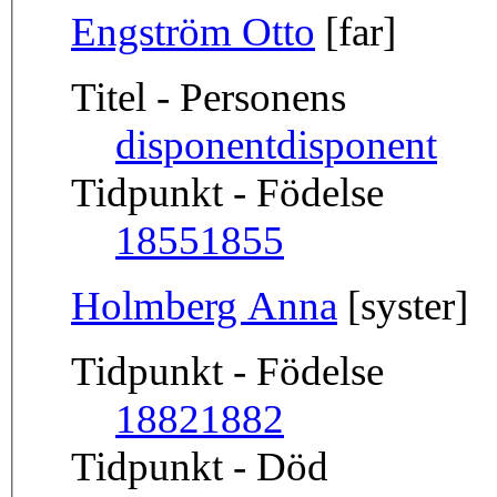
Engström Otto
[far]
Titel - Personens
disponent
disponent
Tidpunkt - Födelse
1855
1855
Holmberg Anna
[syster]
Tidpunkt - Födelse
1882
1882
Tidpunkt - Död