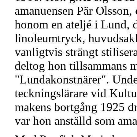
amanuensen Pär Olsson, 
honom en ateljé i Lund, d
linoleumtryck, huvudsakl
vanligtvis strängt stilis
deltog hon tillsammans m
"Lundakonstnärer". Unde
teckningslärare vid Kultu
makens bortgång 1925 dr
var hon anställd som ama