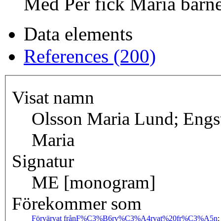
Med Per fick Maria barne
Data elements
References (200)
Visat namn
Olsson Maria Lund; Engs
Maria
Signatur
ME [monogram]
Förekommer som
Förvärvat från
F%C3%B6rv%C3%A4rvat%20fr%C3%A5n