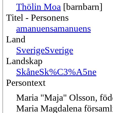
Thölin Moa
[barnbarn]
Titel - Personens
amanuens
amanuens
Land
Sverige
Sverige
Landskap
Skåne
Sk%C3%A5ne
Persontext
Maria "Maja" Olsson, föd
Maria Magdalena församli