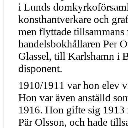
i Lunds domkyrkoförsamli
konsthantverkare och gra
men flyttade tillsammans 
handelsbokhållaren Per 
Glassel, till Karlshamn i 
disponent.
1910/1911 var hon elev vi
Hon var även anställd so
1916. Hon gifte sig 191
Pär Olsson, och hade til