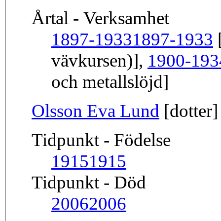
Årtal - Verksamhet
1897-1933
1897-1933
[
vävkursen)],
1900-193
och metallslöjd]
Olsson Eva Lund
[dotter]
Tidpunkt - Födelse
1915
1915
Tidpunkt - Död
2006
2006