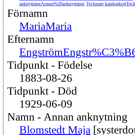
anknytning
Annan%20anknytning
;
Tecknare katalogkort
Teck
Förnamn
Maria
Maria
Efternamn
Engström
Engstr%C3%B
Tidpunkt - Födelse
1883-08-26
Tidpunkt - Död
1929-06-09
Namn - Annan anknytning
Blomstedt Maja
[systerdot