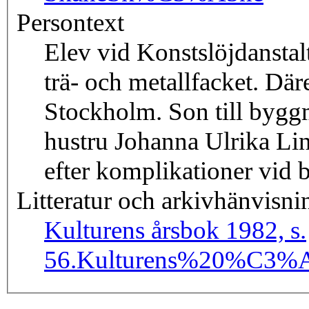
Persontext
Elev vid Konstslöjdanstalt
trä- och metallfacket. Där
Stockholm. Son till bygg
hustru Johanna Ulrika Li
efter komplikationer vid 
Litteratur och arkivhänvisni
Kulturens årsbok 1982, s.
56.
Kulturens%20%C3%