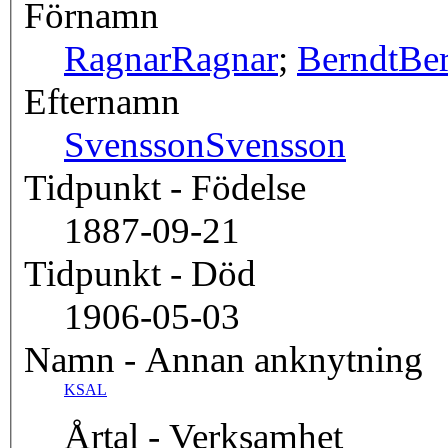
Förnamn
Ragnar
Ragnar
;
Berndt
Be
Efternamn
Svensson
Svensson
Tidpunkt - Födelse
1887-09-21
Tidpunkt - Död
1906-05-03
Namn - Annan anknytning
KSAL
Årtal - Verksamhet