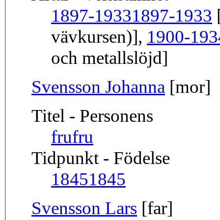
1897-1933
1897-1933
[
vävkursen)],
1900-193
och metallslöjd]
Svensson Johanna
[mor]
Titel - Personens
fru
fru
Tidpunkt - Födelse
1845
1845
Svensson Lars
[far]