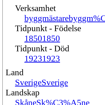
Verksamhet
byggmästare
byggm%C
Tidpunkt - Födelse
1850
1850
Tidpunkt - Död
1923
1923
Land
Sverige
Sverige
Landskap
Skåne
Sk%C3%A5ne