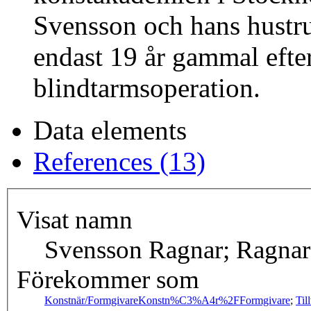
Svensson och hans hustr
endast 19 år gammal efte
blindtarmsoperation.
Data elements
References (13)
Visat namn
Svensson Ragnar; Ragnar
Förekommer som
Konstnär/Formgivare
Konstn%C3%A4r%2FFormgivare
;
Til