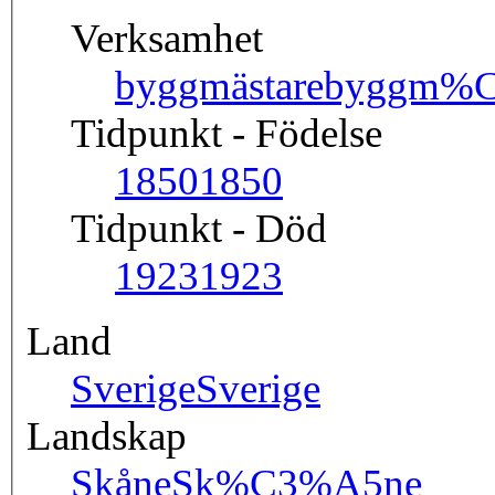
Verksamhet
byggmästare
byggm%C
Tidpunkt - Födelse
1850
1850
Tidpunkt - Död
1923
1923
Land
Sverige
Sverige
Landskap
Skåne
Sk%C3%A5ne