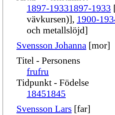
1897-1933
1897-1933
[
vävkursen)],
1900-193
och metallslöjd]
Svensson Johanna
[mor]
Titel - Personens
fru
fru
Tidpunkt - Födelse
1845
1845
Svensson Lars
[far]