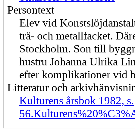
Persontext
Elev vid Konstslöjdanstalt
trä- och metallfacket. Där
Stockholm. Son till bygg
hustru Johanna Ulrika Li
efter komplikationer vid 
Litteratur och arkivhänvisni
Kulturens årsbok 1982, s.
56.
Kulturens%20%C3%