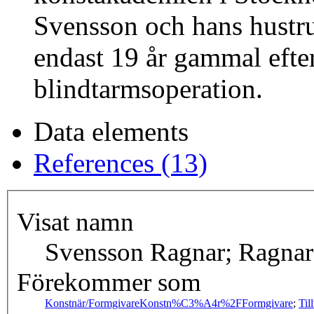
Svensson och hans hustr
endast 19 år gammal efte
blindtarmsoperation.
Data elements
References (13)
Visat namn
Svensson Ragnar; Ragnar
Förekommer som
Konstnär/Formgivare
Konstn%C3%A4r%2FFormgivare
;
Til