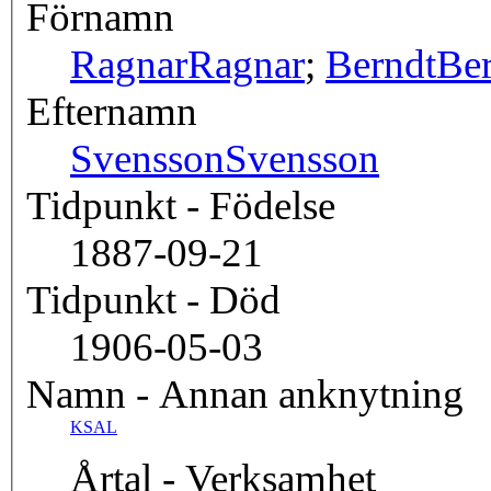
Förnamn
Ragnar
Ragnar
;
Berndt
Be
Efternamn
Svensson
Svensson
Tidpunkt - Födelse
1887-09-21
Tidpunkt - Död
1906-05-03
Namn - Annan anknytning
KSAL
Årtal - Verksamhet