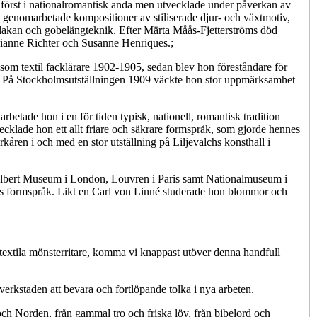
e först i nationalromantisk anda men utvecklade under påverkan av
gt genomarbetade kompositioner av stiliserade djur- och växtmotiv,
 rölakan och gobelängteknik. Efter Märta Måås-Fjetterströms död
rianne Richter och Susanne Henriques.;
 som textil facklärare 1902-1905, sedan blev hon föreståndare för
ö. På Stockholmsutställningen 1909 väckte hon stor uppmärksamhet
rbetade hon i en för tiden typisk, nationell, romantisk tradition
cklade hon ett allt friare och säkrare formspråk, som gjorde hennes
kåren i och med en stor utställning på Liljevalchs konsthall i
Albert Museum i London, Louvren i Paris samt Nationalmuseum i
ens formspråk. Likt en Carl von Linné studerade hon blommor och
 vi textila mönsterritare, komma vi knappast utöver denna handfull
erkstaden att bevara och fortlöpande tolka i nya arbeten.
ch Norden, från gammal tro och friska löv, från bibelord och