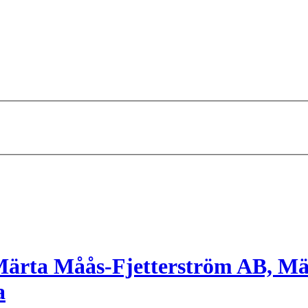
ärta Måås-Fjetterström AB, Mä
a