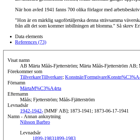
När hon avled 1941 fanns 700 olika förlagor med arbetsbeskrivni
"Hon är en märklig sagoförtäljerska denna strävsamma väverska,
från allt det som kommer inbillningen att blomma." Så skrev E
Data elements
References (73)
Visat namn
AB Märta Måås-Fjetterström; Märta Måås-Fjetterström AB;
Förekommer som
Tillverkare
Tillverkare
;
Konstnär/Formgivare
Konstn%C3%A4
Förnamn
Märta
M%C3%A4rta
Efternamn
Måås; Fjetterström; Måås-Fjätterström
Levnadsår
1942-
1942-
[MMF AB]; 1873-1941; 1873-06-17-1941
Namn - Annan anknytning
Nilsson Barbro
Levnadsår
1899-1983
1899-1983