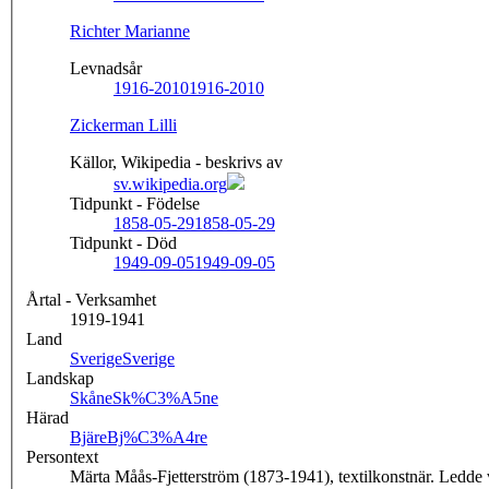
Richter Marianne
Levnadsår
1916-2010
1916-2010
Zickerman Lilli
Källor, Wikipedia - beskrivs av
sv.wikipedia.org
Tidpunkt - Födelse
1858-05-29
1858-05-29
Tidpunkt - Död
1949-09-05
1949-09-05
Årtal - Verksamhet
1919-1941
Land
Sverige
Sverige
Landskap
Skåne
Sk%C3%A5ne
Härad
Bjäre
Bj%C3%A4re
Persontext
Märta Måås-Fjetterström (1873-1941), textilkonstnär. Ledde