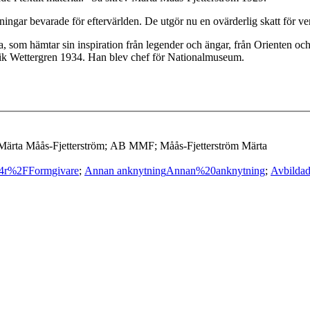
ngar bevarade för eftervärlden. De utgör nu en ovärderlig skatt för ver
 som hämtar sin inspiration från legender och ängar, från Orienten och
rik Wettergren 1934. Han blev chef för Nationalmuseum.
 Märta Måås-Fjetterström; AB MMF; Måås-Fjetterström Märta
r%2FFormgivare
;
Annan anknytning
Annan%20anknytning
;
Avbildad