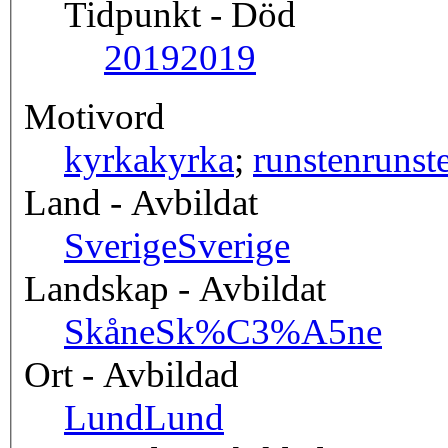
Tidpunkt - Död
2019
2019
Motivord
kyrka
kyrka
;
runsten
runst
Land - Avbildat
Sverige
Sverige
Landskap - Avbildat
Skåne
Sk%C3%A5ne
Ort - Avbildad
Lund
Lund