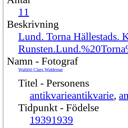
1
1
Beskrivning
Lund. Torna Hällestads. 
Runsten.
Lund.%20Torna
Namn - Fotograf
Wahlöö Claes Waldemar
Titel - Personens
antikvarie
antikvarie
,
a
Tidpunkt - Födelse
1939
1939