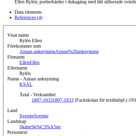
Ellen Rylén; portierbårder i dukagång med lätt stiliserade svärd
Data elements
References (4)
Visat namn
Rylén Ellen
Förekommer som
Annan anknytning
Annan%20anknytning
Förnamn
Ellen
Ellen
Efternamn
Rylén
Namn - Annan anknytning
KSAL
Årtal - Verksamhet
1897-1933
1897-1933
[Fackskolan för textilslöjd (-19
Land
Sverige
Sverige
Landskap
Skåne
Sk%C3%A5ne
Persontext