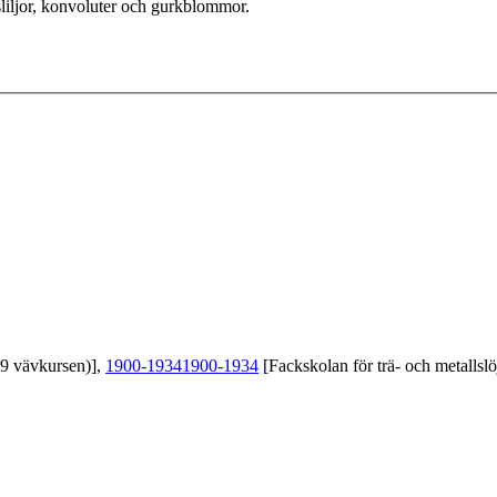
sliljor, konvoluter och gurkblommor.
39 vävkursen)],
1900-1934
1900-1934
[Fackskolan för trä- och metallslö