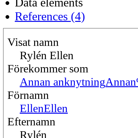
Data elements
References (4)
Visat namn
Rylén Ellen
Förekommer som
Annan anknytning
Annan
Förnamn
Ellen
Ellen
Efternamn
Rylén