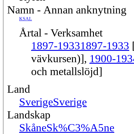
Namn - Annan anknytning
KSAL
Årtal - Verksamhet
1897-1933
1897-1933
[
vävkursen)],
1900-193
och metallslöjd]
Land
Sverige
Sverige
Landskap
Skåne
Sk%C3%A5ne