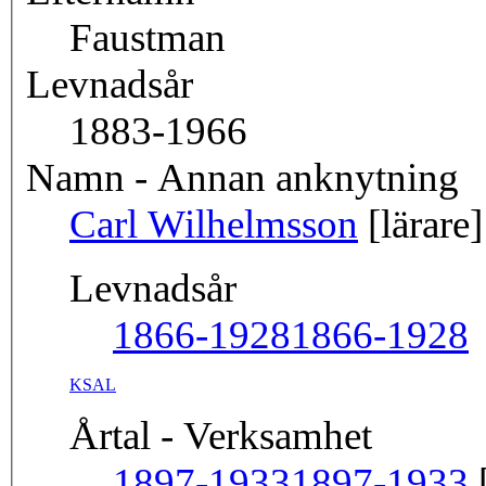
Faustman
Levnadsår
1883-1966
Namn - Annan anknytning
Carl Wilhelmsson
[lärare]
Levnadsår
1866-1928
1866-1928
KSAL
Årtal - Verksamhet
1897-1933
1897-1933
[