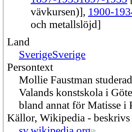
vävkursen)],
1900-193
och metallslöjd]
Land
Sverige
Sverige
Persontext
Mollie Faustman studerad
Valands konstskola i Göt
bland annat för Matisse i 
Källor, Wikipedia - beskrivs
sv.wikipedia.org