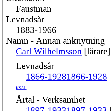
Faustman
Levnadsår
1883-1966
Namn - Annan anknytning
Carl Wilhelmsson
[lärare]
Levnadsår
1866-1928
1866-1928
KSAL
Årtal - Verksamhet
1897-1933
1897-1933
[