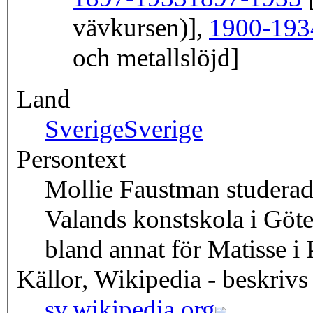
vävkursen)],
1900-193
och metallslöjd]
Land
Sverige
Sverige
Persontext
Mollie Faustman studerad
Valands konstskola i Göt
bland annat för Matisse i 
Källor, Wikipedia - beskrivs
sv.wikipedia.org