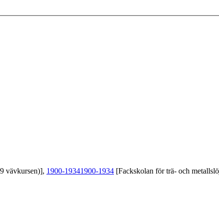
39 vävkursen)],
1900-1934
1900-1934
[Fackskolan för trä- och metallslö