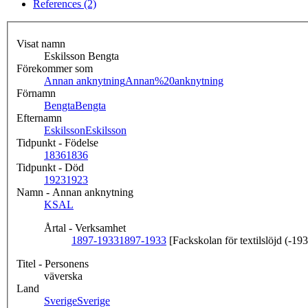
References (2)
Visat namn
Eskilsson Bengta
Förekommer som
Annan anknytning
Annan%20anknytning
Förnamn
Bengta
Bengta
Efternamn
Eskilsson
Eskilsson
Tidpunkt - Födelse
1836
1836
Tidpunkt - Död
1923
1923
Namn - Annan anknytning
KSAL
Årtal - Verksamhet
1897-1933
1897-1933
[Fackskolan för textilslöjd (-19
Titel - Personens
väverska
Land
Sverige
Sverige