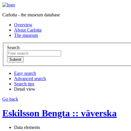
Carlotta - the museum database
Overview
About Carlotta
The museum
Search
Easy search
Advanced search
Search tips
Detail view
Go back
Eskilsson Bengta :: väverska
Data elements