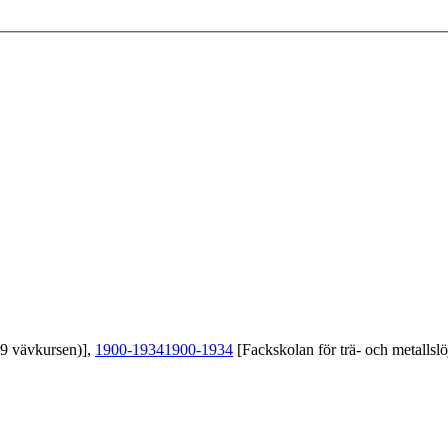
39 vävkursen)],
1900-1934
1900-1934
[Fackskolan för trä- och metallslö