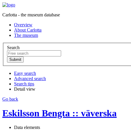
Carlotta - the museum database
Overview
About Carlotta
The museum
Search
Easy search
Advanced search
Search tips
Detail view
Go back
Eskilsson Bengta :: väverska
Data elements