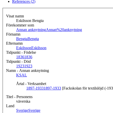
References (2)
Visat namn
Eskilsson Bengta
Förekommer som
Annan anknytning
Annan%20anknytning
Förnamn
Bengta
Bengta
Efternamn
Eskilsson
Eskilsson
Tidpunkt - Födelse
1836
1836
Tidpunkt - Död
1923
1923
Namn - Annan anknytning
KSAL
Årtal - Verksamhet
1897-1933
1897-1933
[Fackskolan för textilslöjd (-19
Titel - Personens
väverska
Land
Sverige
Sverige