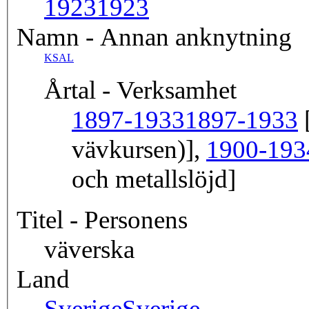
1923
1923
Namn - Annan anknytning
KSAL
Årtal - Verksamhet
1897-1933
1897-1933
[
vävkursen)],
1900-193
och metallslöjd]
Titel - Personens
väverska
Land
Sverige
Sverige