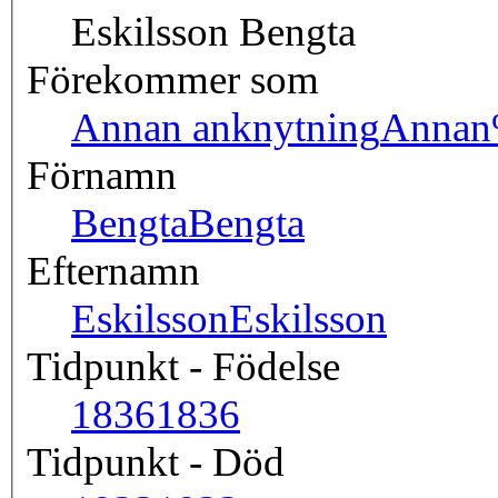
Eskilsson Bengta
Förekommer som
Annan anknytning
Annan
Förnamn
Bengta
Bengta
Efternamn
Eskilsson
Eskilsson
Tidpunkt - Födelse
1836
1836
Tidpunkt - Död