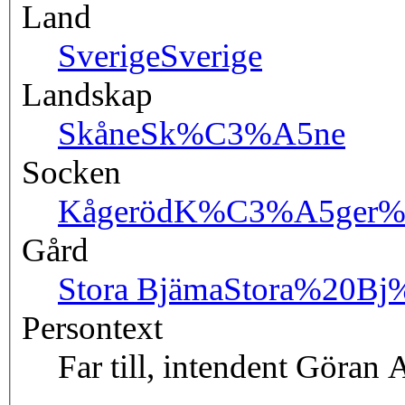
Land
Sverige
Sverige
Landskap
Skåne
Sk%C3%A5ne
Socken
Kågeröd
K%C3%A5ger%
Gård
Stora Bjäma
Stora%20B
Persontext
Far till, intendent Göran 