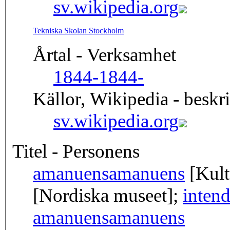
sv.wikipedia.org
Tekniska Skolan Stockholm
Årtal - Verksamhet
1844-
1844-
Källor, Wikipedia - beskr
sv.wikipedia.org
Titel - Personens
amanuens
amanuens
[Kult
[Nordiska museet];
intend
amanuens
amanuens