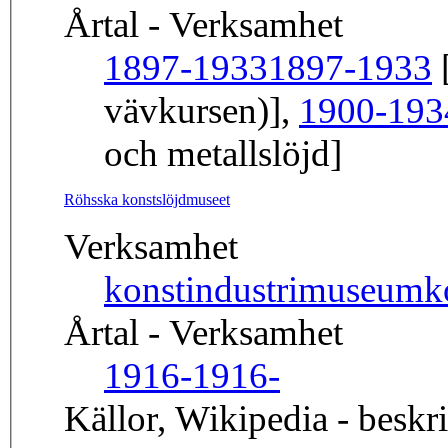
Årtal - Verksamhet
1897-1933
1897-1933
[
vävkursen)],
1900-193
och metallslöjd]
Röhsska konstslöjdmuseet
Verksamhet
konstindustrimuseum
k
Årtal - Verksamhet
1916-
1916-
Källor, Wikipedia - beskr