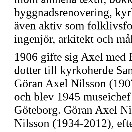
byggnadsrenovering, kyr
även aktiv som folklivsfo
ingenjör, arkitekt och må
1906 gifte sig Axel med 
dotter till kyrkoherde Sa
Göran Axel Nilsson (1907
och blev 1945 museichef
Göteborg. Göran Axel Nil
Nilsson (1934-2012), ef