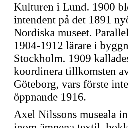
Kulturen i Lund. 1900 b
intendent på det 1891 n
Nordiska museet. Paralle
1904-1912 lärare i byggn
Stockholm. 1909 kallades 
koordinera tillkomsten a
Göteborg, vars förste int
öppnande 1916.
Axel Nilssons museala insa
inom ämnena textil, bokk