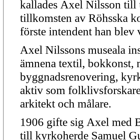
kallades Axel Nilsson till
tillkomsten av Röhsska ko
förste intendent han ble
Axel Nilssons museala insa
ämnena textil, bokkonst, 
byggnadsrenovering, kyrk
aktiv som folklivsforskare
arkitekt och målare.
1906 gifte sig Axel med B
till kyrkoherde Samuel G