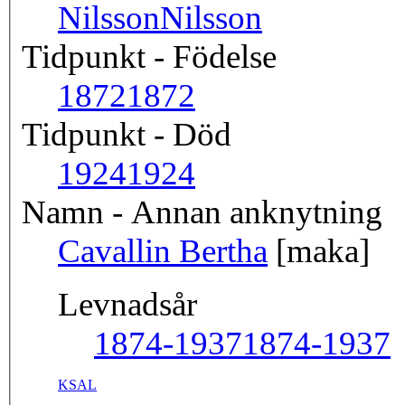
Nilsson
Nilsson
Tidpunkt - Födelse
1872
1872
Tidpunkt - Död
1924
1924
Namn - Annan anknytning
Cavallin Bertha
[maka]
Levnadsår
1874-1937
1874-1937
KSAL