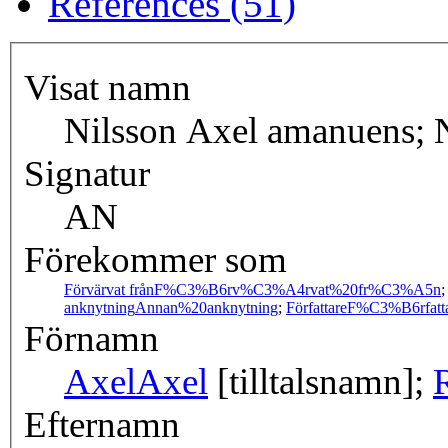
References (51)
Visat namn
Nilsson Axel amanuens; 
Signatur
AN
Förekommer som
Förvärvat från
F%C3%B6rv%C3%A4rvat%20fr%C3%A5n
anknytning
Annan%20anknytning
;
Författare
F%C3%B6rfatt
Förnamn
Axel
Axel
[tilltalsnamn];
Efternamn