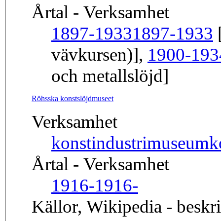
Årtal - Verksamhet
1897-1933
1897-1933
[
vävkursen)],
1900-193
och metallslöjd]
Röhsska konstslöjdmuseet
Verksamhet
konstindustrimuseum
k
Årtal - Verksamhet
1916-
1916-
Källor, Wikipedia - beskr