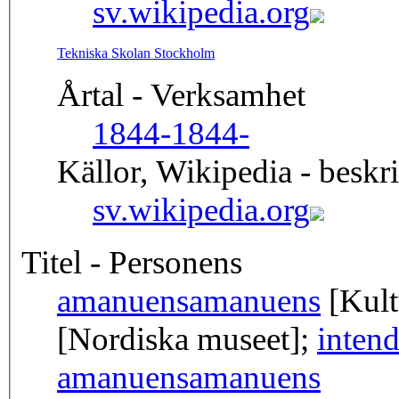
sv.wikipedia.org
Tekniska Skolan Stockholm
Årtal - Verksamhet
1844-
1844-
Källor, Wikipedia - beskr
sv.wikipedia.org
Titel - Personens
amanuens
amanuens
[Kult
[Nordiska museet];
intend
amanuens
amanuens