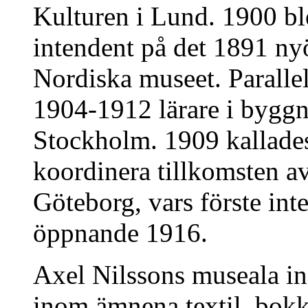
Kulturen i Lund. 1900 b
intendent på det 1891 n
Nordiska museet. Paralle
1904-1912 lärare i byggn
Stockholm. 1909 kallades 
koordinera tillkomsten a
Göteborg, vars förste int
öppnande 1916.
Axel Nilssons museala insa
inom ämnena textil, bokk