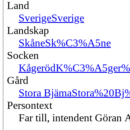
Land
Sverige
Sverige
Landskap
Skåne
Sk%C3%A5ne
Socken
Kågeröd
K%C3%A5ger%
Gård
Stora Bjäma
Stora%20B
Persontext
Far till, intendent Göran 