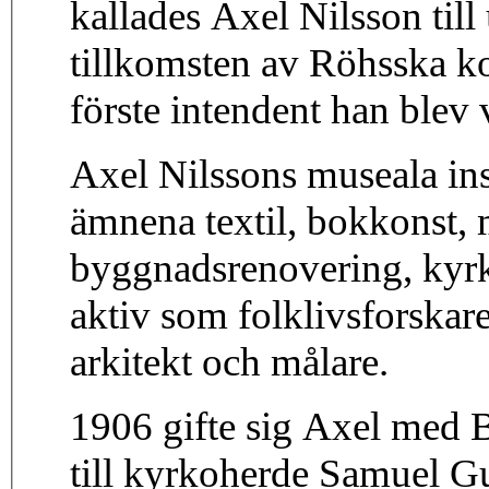
kallades Axel Nilsson till
tillkomsten av Röhsska ko
förste intendent han ble
Axel Nilssons museala insa
ämnena textil, bokkonst, 
byggnadsrenovering, kyrk
aktiv som folklivsforskare
arkitekt och målare.
1906 gifte sig Axel med B
till kyrkoherde Samuel G