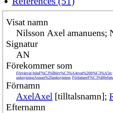
References (51)
Visat namn
Nilsson Axel amanuens; 
Signatur
AN
Förekommer som
Förvärvat från
F%C3%B6rv%C3%A4rvat%20fr%C3%A5n
anknytning
Annan%20anknytning
;
Författare
F%C3%B6rfatt
Förnamn
Axel
Axel
[tilltalsnamn];
Efternamn