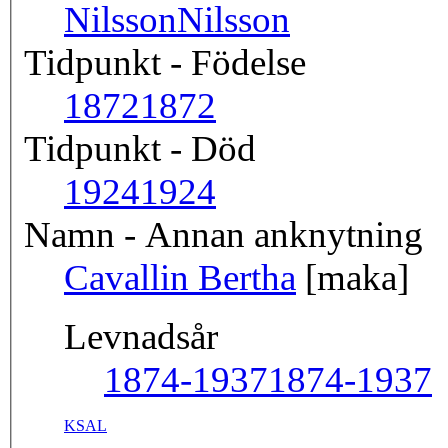
Nilsson
Nilsson
Tidpunkt - Födelse
1872
1872
Tidpunkt - Död
1924
1924
Namn - Annan anknytning
Cavallin Bertha
[maka]
Levnadsår
1874-1937
1874-1937
KSAL