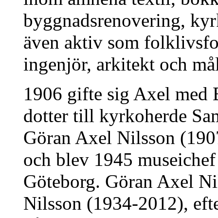
byggnadsrenovering, kyr
även aktiv som folklivsfo
ingenjör, arkitekt och må
1906 gifte sig Axel med 
dotter till kyrkoherde Sa
Göran Axel Nilsson (1907
och blev 1945 museichef
Göteborg. Göran Axel Nil
Nilsson (1934-2012), ef