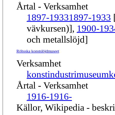
Årtal - Verksamhet
1897-1933
1897-1933
[
vävkursen)],
1900-193
och metallslöjd]
Röhsska konstslöjdmuseet
Verksamhet
konstindustrimuseum
k
Årtal - Verksamhet
1916-
1916-
Källor, Wikipedia - beskr