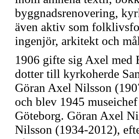
byggnadsrenovering, kyr
även aktiv som folklivsfo
ingenjör, arkitekt och må
1906 gifte sig Axel med 
dotter till kyrkoherde Sa
Göran Axel Nilsson (1907
och blev 1945 museichef
Göteborg. Göran Axel Nil
Nilsson (1934-2012), ef