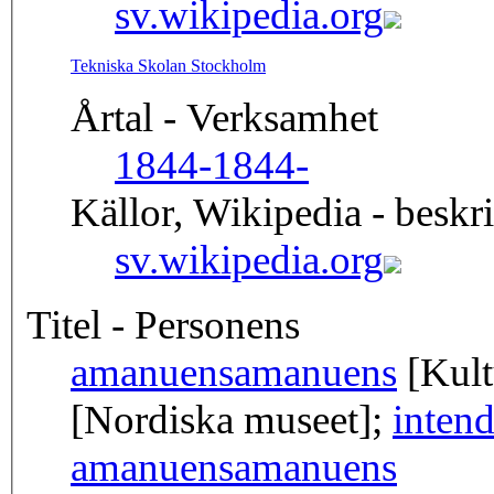
sv.wikipedia.org
Tekniska Skolan Stockholm
Årtal - Verksamhet
1844-
1844-
Källor, Wikipedia - beskr
sv.wikipedia.org
Titel - Personens
amanuens
amanuens
[Kult
[Nordiska museet];
intend
amanuens
amanuens