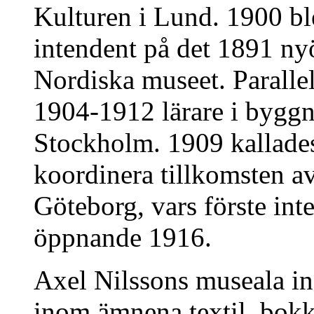
Kulturen i Lund. 1900 b
intendent på det 1891 n
Nordiska museet. Paralle
1904-1912 lärare i byggn
Stockholm. 1909 kallades 
koordinera tillkomsten a
Göteborg, vars förste int
öppnande 1916.
Axel Nilssons museala insa
inom ämnena textil, bokk