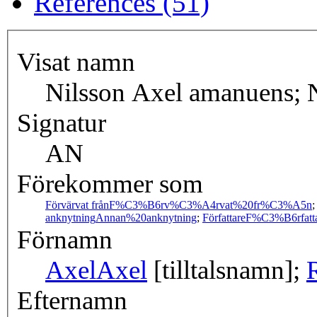
References (51)
Visat namn
Nilsson Axel amanuens; 
Signatur
AN
Förekommer som
Förvärvat från
F%C3%B6rv%C3%A4rvat%20fr%C3%A5n
anknytning
Annan%20anknytning
;
Författare
F%C3%B6rfatt
Förnamn
Axel
Axel
[tilltalsnamn];
Efternamn