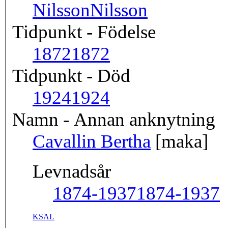
Nilsson
Nilsson
Tidpunkt - Födelse
1872
1872
Tidpunkt - Död
1924
1924
Namn - Annan anknytning
Cavallin Bertha
[maka]
Levnadsår
1874-1937
1874-1937
KSAL