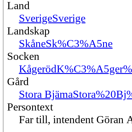
Land
Sverige
Sverige
Landskap
Skåne
Sk%C3%A5ne
Socken
Kågeröd
K%C3%A5ger%
Gård
Stora Bjäma
Stora%20B
Persontext
Far till, intendent Göran 