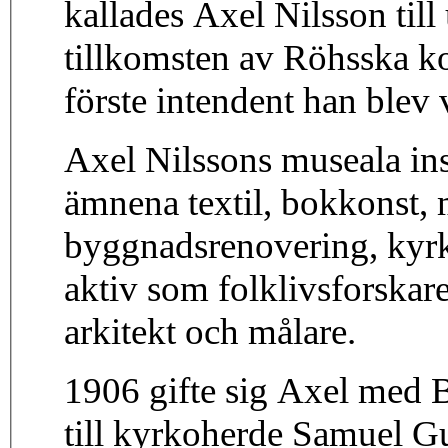
kallades Axel Nilsson till
tillkomsten av Röhsska ko
förste intendent han ble
Axel Nilssons museala insa
ämnena textil, bokkonst, 
byggnadsrenovering, kyrk
aktiv som folklivsforskare
arkitekt och målare.
1906 gifte sig Axel med B
till kyrkoherde Samuel G