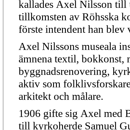
kallades Axel Nilsson till
tillkomsten av Röhsska ko
förste intendent han ble
Axel Nilssons museala insa
ämnena textil, bokkonst, 
byggnadsrenovering, kyrk
aktiv som folklivsforskare
arkitekt och målare.
1906 gifte sig Axel med B
till kyrkoherde Samuel G