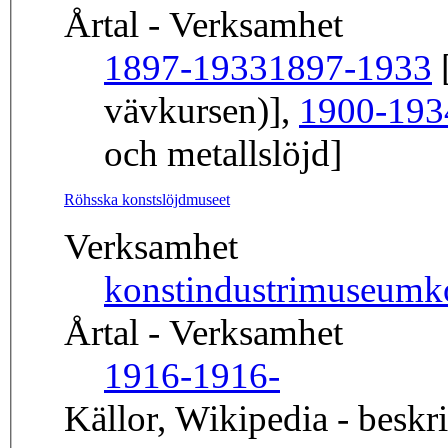
Årtal - Verksamhet
1897-1933
1897-1933
[
vävkursen)],
1900-193
och metallslöjd]
Röhsska konstslöjdmuseet
Verksamhet
konstindustrimuseum
k
Årtal - Verksamhet
1916-
1916-
Källor, Wikipedia - beskr