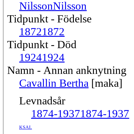
Nilsson
Nilsson
Tidpunkt - Födelse
1872
1872
Tidpunkt - Död
1924
1924
Namn - Annan anknytning
Cavallin Bertha
[maka]
Levnadsår
1874-1937
1874-1937
KSAL