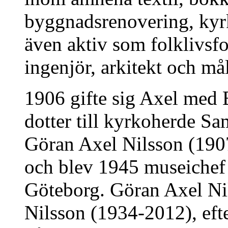
byggnadsrenovering, kyr
även aktiv som folklivsfo
ingenjör, arkitekt och må
1906 gifte sig Axel med 
dotter till kyrkoherde Sa
Göran Axel Nilsson (1907
och blev 1945 museichef
Göteborg. Göran Axel Nil
Nilsson (1934-2012), ef