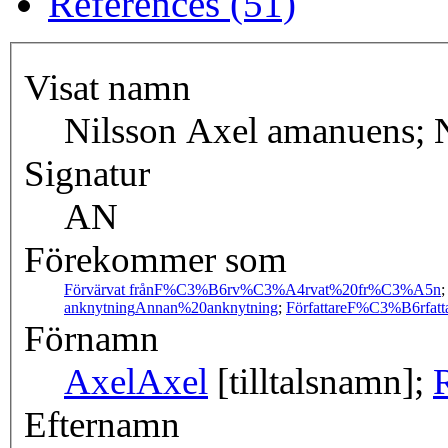
References (51)
Visat namn
Nilsson Axel amanuens; 
Signatur
AN
Förekommer som
Förvärvat från
F%C3%B6rv%C3%A4rvat%20fr%C3%A5n
anknytning
Annan%20anknytning
;
Författare
F%C3%B6rfatt
Förnamn
Axel
Axel
[tilltalsnamn];
Efternamn