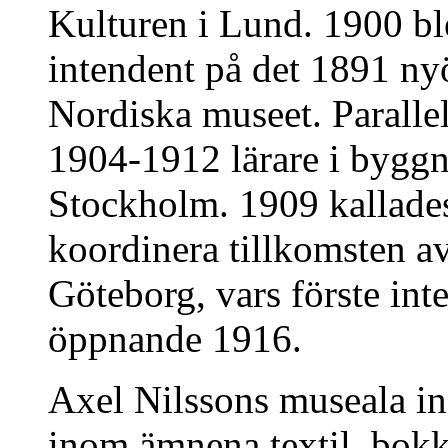
Kulturen i Lund. 1900 b
intendent på det 1891 n
Nordiska museet. Paralle
1904-1912 lärare i byggn
Stockholm. 1909 kallades 
koordinera tillkomsten a
Göteborg, vars förste int
öppnande 1916.
Axel Nilssons museala insa
inom ämnena textil, bokk