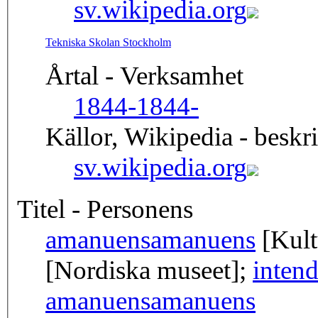
sv.wikipedia.org
Tekniska Skolan Stockholm
Årtal - Verksamhet
1844-
1844-
Källor, Wikipedia - beskr
sv.wikipedia.org
Titel - Personens
amanuens
amanuens
[Kult
[Nordiska museet];
intend
amanuens
amanuens