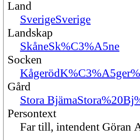
Land
Sverige
Sverige
Landskap
Skåne
Sk%C3%A5ne
Socken
Kågeröd
K%C3%A5ger%
Gård
Stora Bjäma
Stora%20B
Persontext
Far till, intendent Göran 