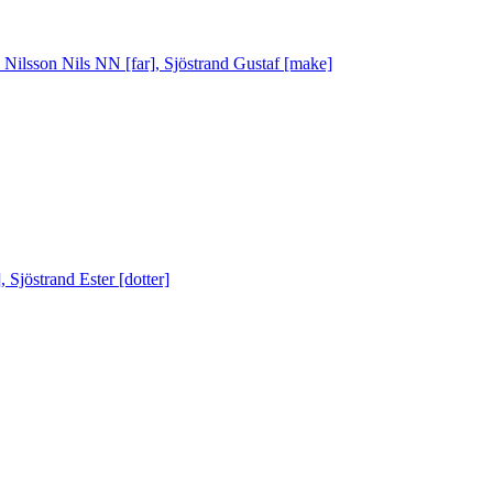
Nilsson Nils NN [far], Sjöstrand Gustaf [make]
Sjöstrand Ester [dotter]