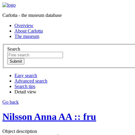
Carlotta - the museum database
Overview
About Carlotta
The museum
Search
Easy search
Advanced search
Search tips
Detail view
Go back
Nilsson Anna AA :: fru
Object description