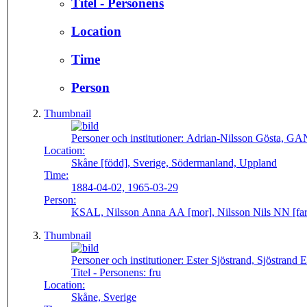
Titel - Personens
Location
Time
Person
Thumbnail
Personer och institutioner:
Adrian-Nilsson Gösta, GA
Location:
Skåne [född], Sverige, Södermanland, Uppland
Time:
1884-04-02, 1965-03-29
Person:
KSAL, Nilsson Anna AA [mor], Nilsson Nils NN [far], 
Thumbnail
Personer och institutioner:
Ester Sjöstrand, Sjöstrand E
Titel - Personens:
fru
Location:
Skåne, Sverige