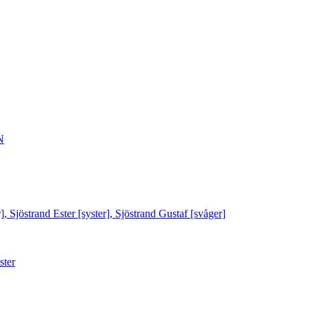
N
Sjöstrand Ester [syster], Sjöstrand Gustaf [svåger]
ster