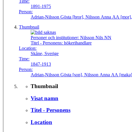
Time:
1891-1975
Person:
Adrian-Nilsson Gösta [bror], Nilsson Anna AA [mor], 
Thumbnail
Personer och institutioner:
Nilsson Nils NN
Titel - Personens:
hökerihandlare
Location:
Skåne, Sverige
Time:
1847-1913
Person:
Adrian-Nilsson Gösta [son], Nilsson Anna AA [maka], 
Thumbnail
Visat namn
Titel - Personens
Location