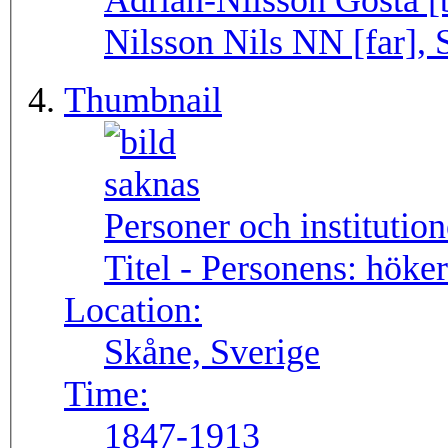
Adrian-Nilsson Gösta [
Nilsson Nils NN [far], 
Thumbnail
Personer och institutio
Titel - Personens:
höker
Location:
Skåne, Sverige
Time:
1847-1913