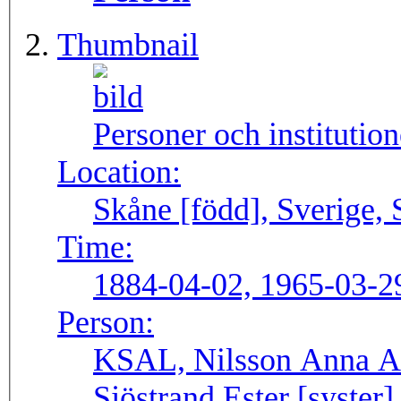
Thumbnail
Personer och institutio
Location:
Skåne [född], Sverige,
Time:
1884-04-02, 1965-03-2
Person:
KSAL, Nilsson Anna AA
Sjöstrand Ester [syster]