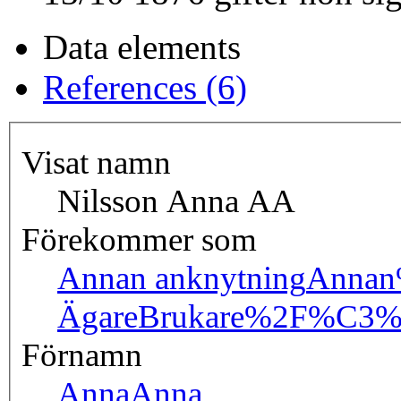
Data elements
References (6)
Visat namn
Nilsson Anna AA
Förekommer som
Annan anknytning
Annan
Ägare
Brukare%2F%C3%
Förnamn
Anna
Anna