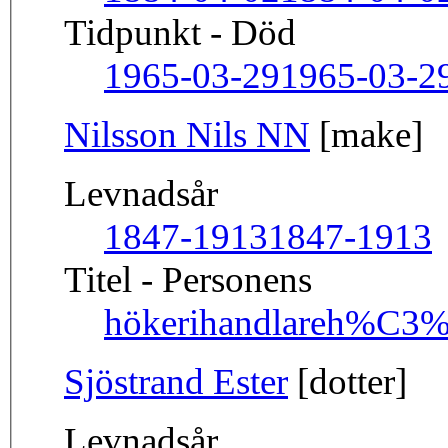
Tidpunkt - Död
1965-03-29
1965-03-2
Nilsson Nils NN
[make]
Levnadsår
1847-1913
1847-1913
Titel - Personens
hökerihandlare
h%C3%B
Sjöstrand Ester
[dotter]
Levnadsår