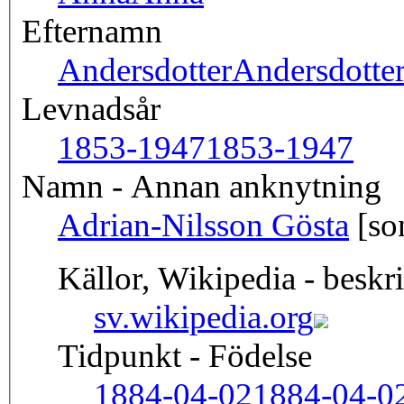
Efternamn
Andersdotter
Andersdotte
Levnadsår
1853-1947
1853-1947
Namn - Annan anknytning
Adrian-Nilsson Gösta
[so
Källor, Wikipedia - beskr
sv.wikipedia.org
Tidpunkt - Födelse
1884-04-02
1884-04-0