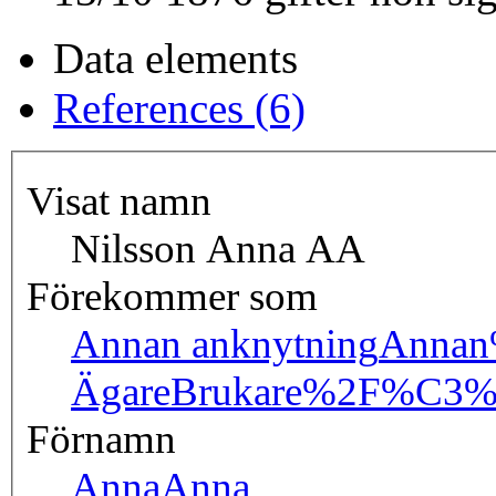
Data elements
References (6)
Visat namn
Nilsson Anna AA
Förekommer som
Annan anknytning
Annan
Ägare
Brukare%2F%C3%
Förnamn
Anna
Anna