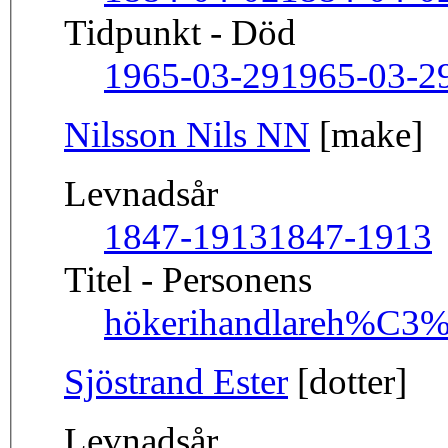
Tidpunkt - Död
1965-03-29
1965-03-2
Nilsson Nils NN
[make]
Levnadsår
1847-1913
1847-1913
Titel - Personens
hökerihandlare
h%C3%B
Sjöstrand Ester
[dotter]
Levnadsår