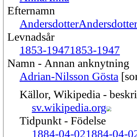
Efternamn
Andersdotter
Andersdotte
Levnadsår
1853-1947
1853-1947
Namn - Annan anknytning
Adrian-Nilsson Gösta
[so
Källor, Wikipedia - beskr
sv.wikipedia.org
Tidpunkt - Födelse
1884-04-02
1884-04-0