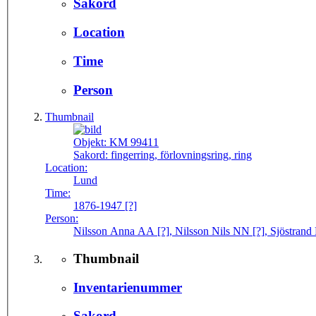
Sakord
Location
Time
Person
Thumbnail
Objekt:
KM 99411
Sakord:
fingerring, förlovningsring, ring
Location:
Lund
Time:
1876-1947 [?]
Person:
Nilsson Anna AA [?], Nilsson Nils NN [?], Sjöstrand 
Thumbnail
Inventarienummer
Sakord