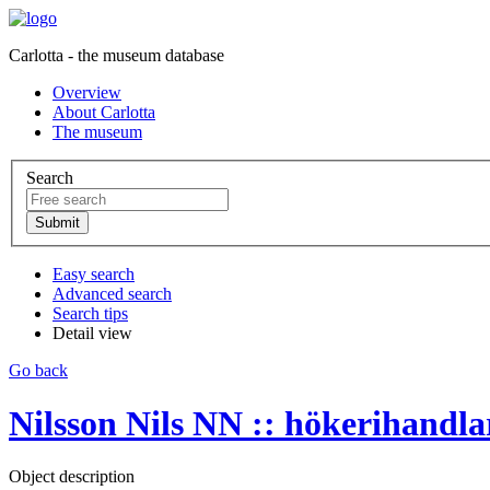
Carlotta - the museum database
Overview
About Carlotta
The museum
Search
Easy search
Advanced search
Search tips
Detail view
Go back
Nilsson Nils NN :: hökerihandla
Object description