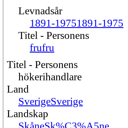
Levnadsår
1891-1975
1891-1975
Titel - Personens
fru
fru
Titel - Personens
hökerihandlare
Land
Sverige
Sverige
Landskap
Skåne
Sk%C3%A5ne