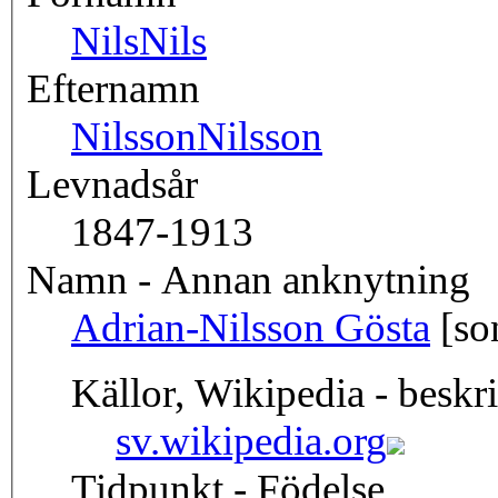
Nils
Nils
Efternamn
Nilsson
Nilsson
Levnadsår
1847-1913
Namn - Annan anknytning
Adrian-Nilsson Gösta
[so
Källor, Wikipedia - beskr
sv.wikipedia.org
Tidpunkt - Födelse