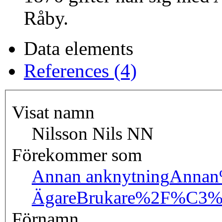
Råby.
Data elements
References (4)
Visat namn
Nilsson Nils NN
Förekommer som
Annan anknytning
Annan
Ägare
Brukare%2F%C3%
Förnamn