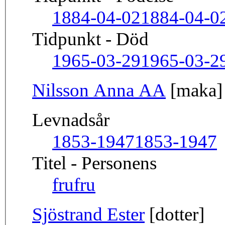
1884-04-02
1884-04-0
Tidpunkt - Död
1965-03-29
1965-03-2
Nilsson Anna AA
[maka]
Levnadsår
1853-1947
1853-1947
Titel - Personens
fru
fru
Sjöstrand Ester
[dotter]