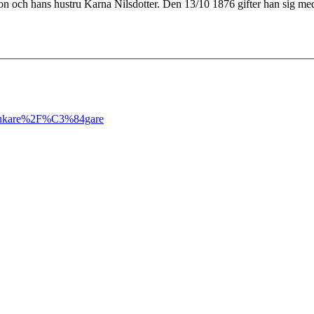
son och hans hustru Karna Nilsdotter. Den 13/10 1876 gifter han sig m
ukare%2F%C3%84gare