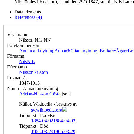
Nils föddes i Knästorp, Lund den 29/5 1847, son till Nils Lars
Data elements
References (4)
Visat namn
Nilsson Nils NN
Förekommer som
Annan anknytning
Annan%20anknytning
;
Brukare/Ägare
Br
Förnamn
Nils
Nils
Efternamn
Nilsson
Nilsson
Levnadsår
1847-1913
Namn - Annan anknytning
Adrian-Nilsson Gösta
[son]
Källor, Wikipedia - beskrivs av
sv.wikipedia.org
Tidpunkt - Födelse
1884-04-02
1884-04-02
Tidpunkt - Död
1965-03-29
1965-03-29