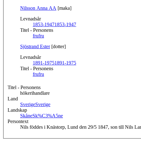
Nilsson Anna AA
[maka]
Levnadsår
1853-1947
1853-1947
Titel - Personens
fru
fru
Sjöstrand Ester
[dotter]
Levnadsår
1891-1975
1891-1975
Titel - Personens
fru
fru
Titel - Personens
hökerihandlare
Land
Sverige
Sverige
Landskap
Skåne
Sk%C3%A5ne
Persontext
Nils föddes i Knästorp, Lund den 29/5 1847, son till Nils L