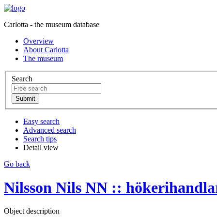
Carlotta - the museum database
Overview
About Carlotta
The museum
Search
Easy search
Advanced search
Search tips
Detail view
Go back
Nilsson Nils NN :: hökerihandla
Object description