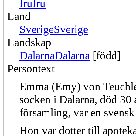
fru
fru
Land
Sverige
Sverige
Landskap
Dalarna
Dalarna
[född]
Persontext
Emma (Emy) von Teuchler
socken i Dalarna, död 30 
församling, var en svensk
Hon var dotter till apote