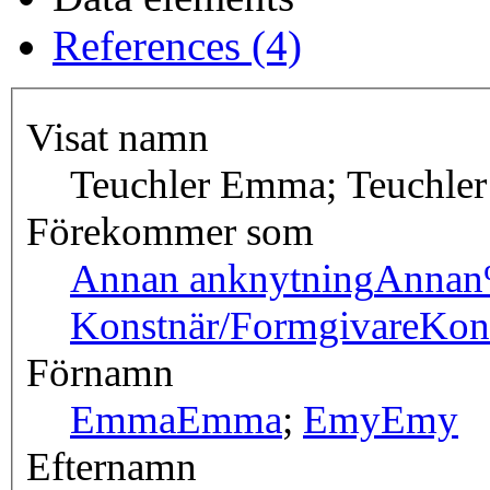
References (4)
Visat namn
Teuchler Emma; Teuchle
Förekommer som
Annan anknytning
Annan
Konstnär/Formgivare
Kon
Förnamn
Emma
Emma
;
Emy
Emy
Efternamn