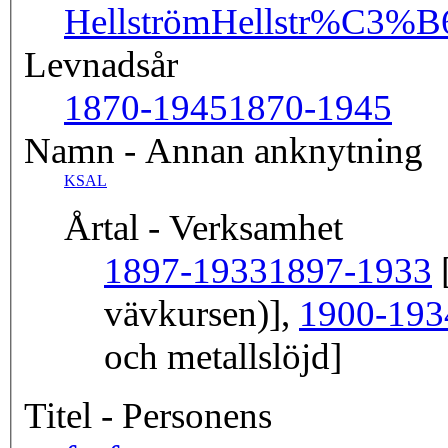
Hellström
Hellstr%C3%
Levnadsår
1870-1945
1870-1945
Namn - Annan anknytning
KSAL
Årtal - Verksamhet
1897-1933
1897-1933
[
vävkursen)],
1900-193
och metallslöjd]
Titel - Personens