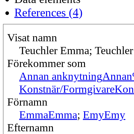
References (4)
Visat namn
Teuchler Emma; Teuchle
Förekommer som
Annan anknytning
Annan
Konstnär/Formgivare
Kon
Förnamn
Emma
Emma
;
Emy
Emy
Efternamn