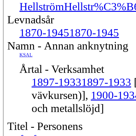
Hellström
Hellstr%C3%
Levnadsår
1870-1945
1870-1945
Namn - Annan anknytning
KSAL
Årtal - Verksamhet
1897-1933
1897-1933
[
vävkursen)],
1900-193
och metallslöjd]
Titel - Personens