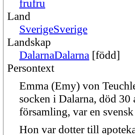
fru
fru
Land
Sverige
Sverige
Landskap
Dalarna
Dalarna
[född]
Persontext
Emma (Emy) von Teuchler
socken i Dalarna, död 30 
församling, var en svensk
Hon var dotter till apote