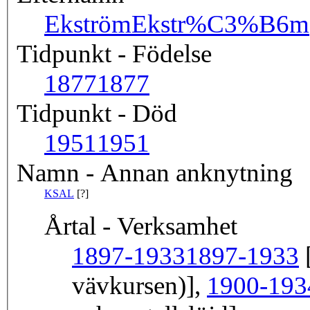
Ekström
Ekstr%C3%B6m
Tidpunkt - Födelse
1877
1877
Tidpunkt - Död
1951
1951
Namn - Annan anknytning
KSAL
[?]
Årtal - Verksamhet
1897-1933
1897-1933
[
vävkursen)],
1900-193