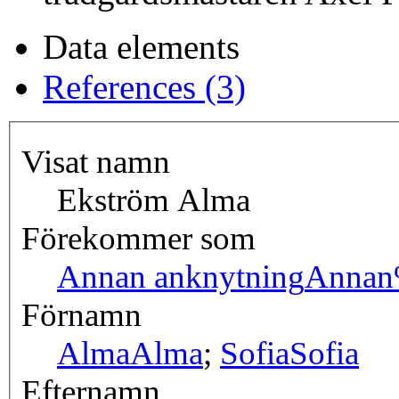
Data elements
References (3)
Visat namn
Ekström Alma
Förekommer som
Annan anknytning
Annan
Förnamn
Alma
Alma
;
Sofia
Sofia
Efternamn