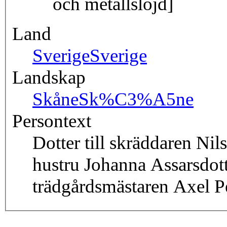
och metallslöjd]
Land
Sverige
Sverige
Landskap
Skåne
Sk%C3%A5ne
Persontext
Dotter till skräddaren N
hustru Johanna Assarsdot
trädgårdsmästaren Axel P