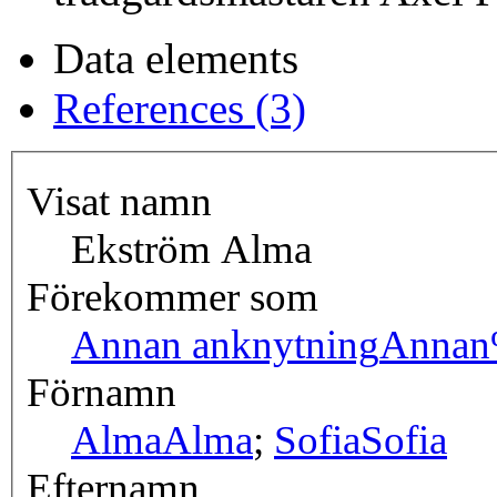
Data elements
References (3)
Visat namn
Ekström Alma
Förekommer som
Annan anknytning
Annan
Förnamn
Alma
Alma
;
Sofia
Sofia
Efternamn