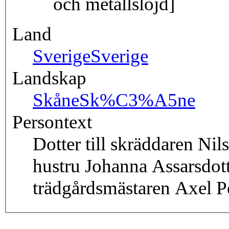
och metallslöjd]
Land
Sverige
Sverige
Landskap
Skåne
Sk%C3%A5ne
Persontext
Dotter till skräddaren N
hustru Johanna Assarsdot
trädgårdsmästaren Axel P