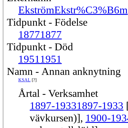
Ekström
Ekstr%C3%B6m
Tidpunkt - Födelse
1877
1877
Tidpunkt - Död
1951
1951
Namn - Annan anknytning
KSAL
[?]
Årtal - Verksamhet
1897-1933
1897-1933
[
vävkursen)],
1900-193