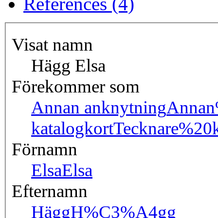
References (4)
Visat namn
Hägg Elsa
Förekommer som
Annan anknytning
Annan
katalogkort
Tecknare%20k
Förnamn
Elsa
Elsa
Efternamn
Hägg
H%C3%A4gg