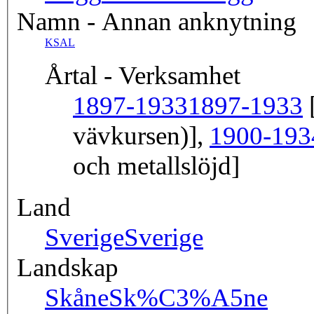
Namn - Annan anknytning
KSAL
Årtal - Verksamhet
1897-1933
1897-1933
[
vävkursen)],
1900-193
och metallslöjd]
Land
Sverige
Sverige
Landskap
Skåne
Sk%C3%A5ne