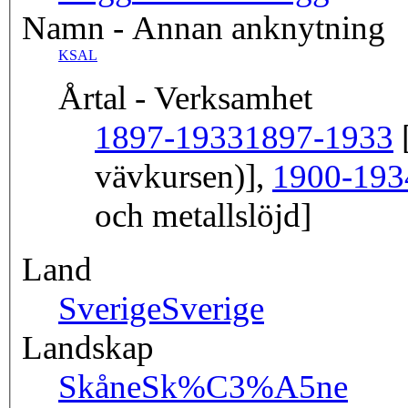
Namn - Annan anknytning
KSAL
Årtal - Verksamhet
1897-1933
1897-1933
[
vävkursen)],
1900-193
och metallslöjd]
Land
Sverige
Sverige
Landskap
Skåne
Sk%C3%A5ne