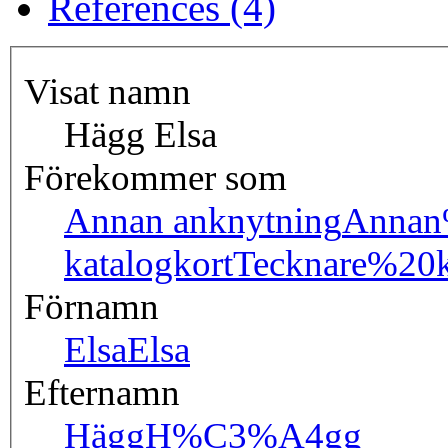
References (4)
Visat namn
Hägg Elsa
Förekommer som
Annan anknytning
Annan
katalogkort
Tecknare%20k
Förnamn
Elsa
Elsa
Efternamn
Hägg
H%C3%A4gg