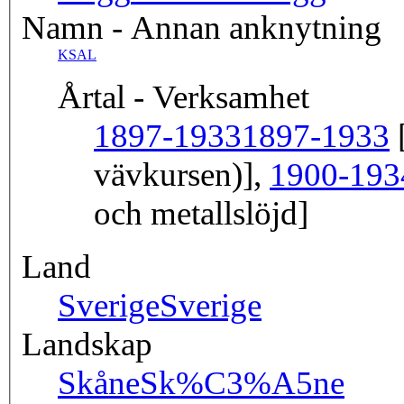
Namn - Annan anknytning
KSAL
Årtal - Verksamhet
1897-1933
1897-1933
[
vävkursen)],
1900-193
och metallslöjd]
Land
Sverige
Sverige
Landskap
Skåne
Sk%C3%A5ne