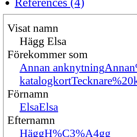
References (4)
Visat namn
Hägg Elsa
Förekommer som
Annan anknytning
Annan
katalogkort
Tecknare%20k
Förnamn
Elsa
Elsa
Efternamn
Hägg
H%C3%A4gg