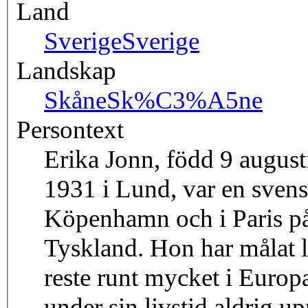
Land
Sverige
Sverige
Landskap
Skåne
Sk%C3%A5ne
Persontext
Erika Jonn, född 9 august
1931 i Lund, var en svens
Köpenhamn och i Paris på
Tyskland. Hon har målat 
reste runt mycket i Europa
under sin livstid aldrig 