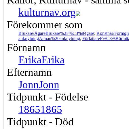
kulturnav.org
Förekommer som
Brukare/Ägare
Brukare%2F%C3%84gare
;
Konstnär/Formgi
anknytning
Annan%20anknytning
;
Författare
F%C3%B6rfatt
Förnamn
Erika
Erika
Efternamn
Jonn
Jonn
Tidpunkt - Födelse
1865
1865
Tidpunkt - Död