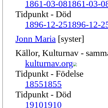
1861-03-08
1861-03-0
Tidpunkt - Död
1896-12-25
1896-12-2
Jonn Maria
[syster]
Källor, Kulturnav - sam
kulturnav.org
Tidpunkt - Födelse
1855
1855
Tidpunkt - Död
1910
1910