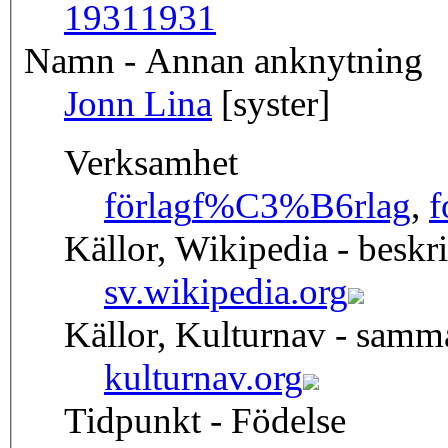
1931
1931
Namn - Annan anknytning
Jonn Lina
[syster]
Verksamhet
förlag
f%C3%B6rlag
,
f
Källor, Wikipedia - beskr
sv.wikipedia.org
Källor, Kulturnav - sam
kulturnav.org
Tidpunkt - Födelse