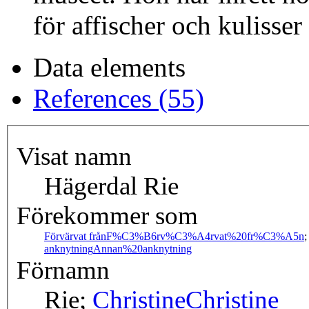
för affischer och kulisser
Data elements
References (55)
Visat namn
Hägerdal Rie
Förekommer som
Förvärvat från
F%C3%B6rv%C3%A4rvat%20fr%C3%A5n
anknytning
Annan%20anknytning
Förnamn
Rie;
Christine
Christine