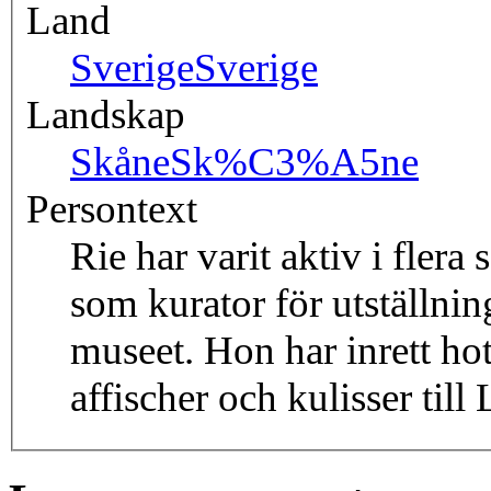
Land
Sverige
Sverige
Landskap
Skåne
Sk%C3%A5ne
Persontext
Rie har varit aktiv i fle
som kurator för utställni
museet. Hon har inrett hote
affischer och kulisser til