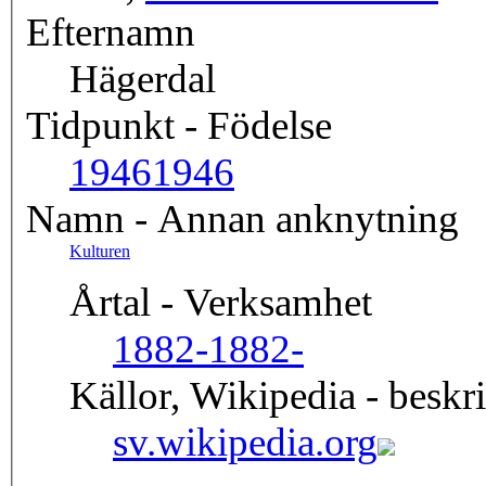
Efternamn
Hägerdal
Tidpunkt - Födelse
1946
1946
Namn - Annan anknytning
Kulturen
Årtal - Verksamhet
1882-
1882-
Källor, Wikipedia - beskr
sv.wikipedia.org