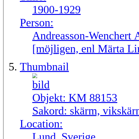
1900-1929
Person:
Andreasson-Wenchert 
[möjligen, enl Märta L
Thumbnail
Objekt:
KM 88153
Sakord:
skärm, vikskä
Location:
Lund, Sverige