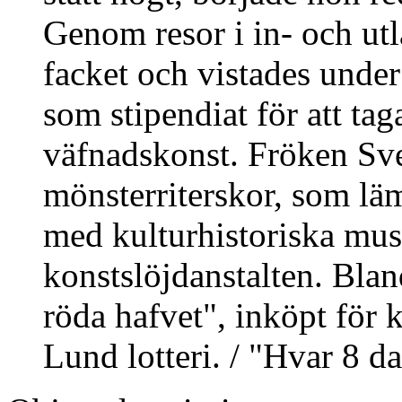
Genom resor i in- och utla
facket och vistades unde
som stipendiat för att t
väfnadskonst. Fröken Sve
mönsterriterskor, som lä
med kulturhistoriska mus
konstslöjdanstalten. Blan
röda hafvet", inköpt för 
Lund lotteri. / "Hvar 8 d