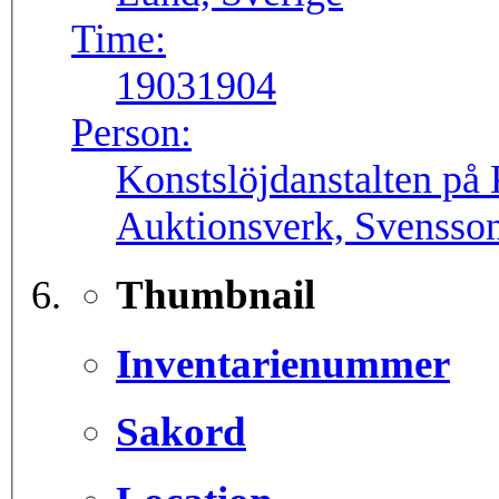
Time:
19031904
Person:
Konstslöjdanstalten på
Auktionsverk, Svensso
Thumbnail
Inventarienummer
Sakord