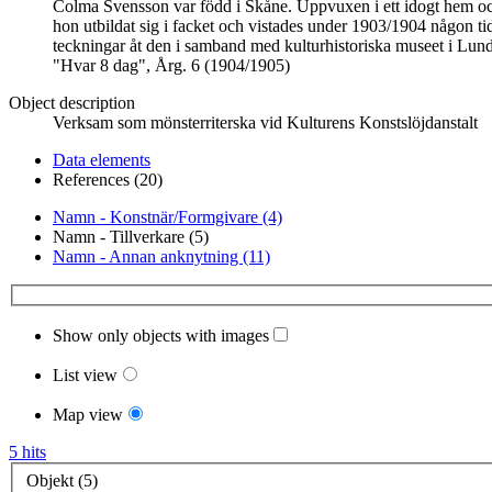
Colma Svensson var född i Skåne. Uppvuxen i ett idogt hem och i
hon utbildat sig i facket och vistades under 1903/1904 någon t
teckningar åt den i samband med kulturhistoriska museet i Lund s
"Hvar 8 dag", Årg. 6 (1904/1905)
Object description
Verksam som mönsterriterska vid Kulturens Konstslöjdanstalt
Data elements
References (20)
Namn - Konstnär/Formgivare (4)
Namn - Tillverkare (5)
Namn - Annan anknytning (11)
Show only objects with images
List view
Map view
5 hits
Objekt (5)