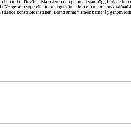
 en trakt, där väfnadskonsten sedan gammalt stått högt, började hon reda
id i Norge som stipendiat för att taga kännedom om nyare norsk väfnad
tående konstslöjdanstalten. Bland annat "Israels barns tåg genom röda h