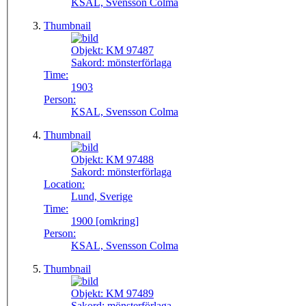
KSAL, Svensson Colma
Thumbnail
Objekt:
KM 97487
Sakord:
mönsterförlaga
Time:
1903
Person:
KSAL, Svensson Colma
Thumbnail
Objekt:
KM 97488
Sakord:
mönsterförlaga
Location:
Lund, Sverige
Time:
1900 [omkring]
Person:
KSAL, Svensson Colma
Thumbnail
Objekt:
KM 97489
Sakord:
mönsterförlaga