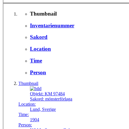
Thumbnail
Inventarienummer
Sakord
Location
Time
Person
Thumbnail
Objekt:
KM 97484
Sakord:
mönsterförlaga
Location:
Lund, Sverige
Time:
1904
Person: