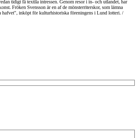
n tidigt få textila intressen. Genom resor i in- och utlandet, har
skonst. Fröken Svensson är en af de mönsterriterskor, som lämna
afvet", inköpt för kulturhistoriska föreningens i Lund lotteri. /