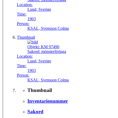
Location:
Lund, Sverige
Time:
1903
Person:
KSAL, Svensson Colma
Thumbnail
Objekt:
KM 97490
Sakord:
mönsterförlaga
Location:
Lund, Sverige
Time:
1903
Person:
KSAL, Svensson Colma
Thumbnail
Inventarienummer
Sakord