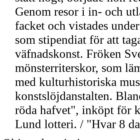
Genom resor i in- och utla
facket och vistades unde
som stipendiat för att t
väfnadskonst. Fröken Sve
mönsterriterskor, som lä
med kulturhistoriska mus
konstslöjdanstalten. Blan
röda hafvet", inköpt för 
Lund lotteri. / "Hvar 8 d