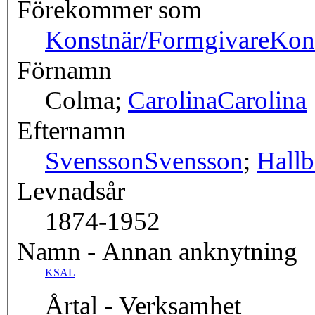
Förekommer som
Konstnär/Formgivare
Kon
Förnamn
Colma;
Carolina
Carolina
Efternamn
Svensson
Svensson
;
Hall
Levnadsår
1874-1952
Namn - Annan anknytning
KSAL
Årtal - Verksamhet