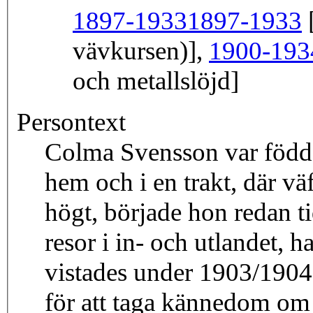
1897-1933
1897-1933
[
vävkursen)],
1900-193
och metallslöjd]
Persontext
Colma Svensson var född 
hem och i en trakt, där v
högt, började hon redan ti
resor i in- och utlandet, h
vistades under 1903/1904 
för att taga kännedom om