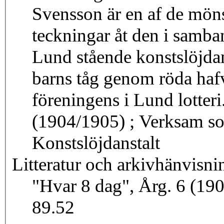
Svensson är en af de möns
teckningar åt den i samba
Lund stående konstslöjdan
barns tåg genom röda hafv
föreningens i Lund lotteri
(1904/1905) ; Verksam som mönsterriterska vid Kulturens
Konstslöjdanstalt
Litteratur och arkivhänvisni
"Hvar 8 dag", Årg. 6 (19
89.52