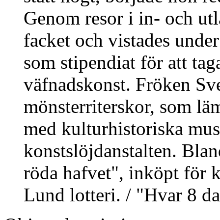
Genom resor i in- och utla
facket och vistades unde
som stipendiat för att t
väfnadskonst. Fröken Sve
mönsterriterskor, som lä
med kulturhistoriska mus
konstslöjdanstalten. Blan
röda hafvet", inköpt för 
Lund lotteri. / "Hvar 8 d