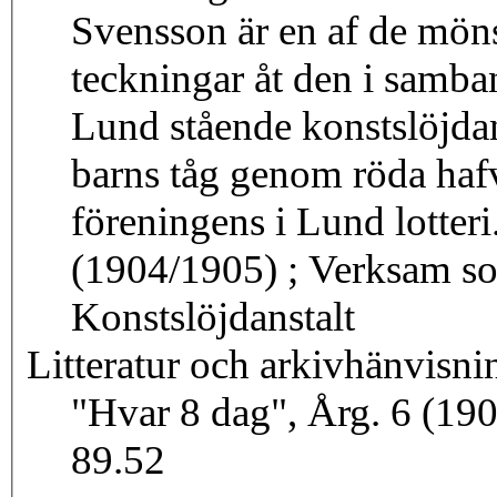
Svensson är en af de möns
teckningar åt den i samba
Lund stående konstslöjdan
barns tåg genom röda hafv
föreningens i Lund lotteri
(1904/1905) ; Verksam som mönsterriterska vid Kulturens
Konstslöjdanstalt
Litteratur och arkivhänvisni
"Hvar 8 dag", Årg. 6 (19
89.52