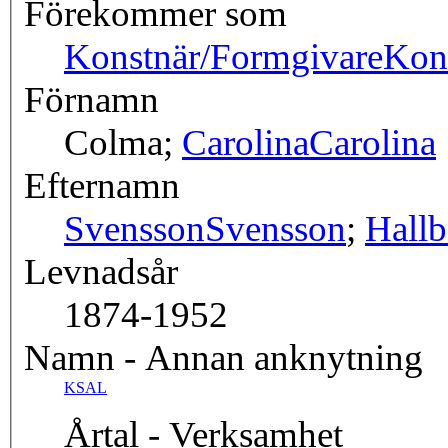
Förekommer som
Konstnär/Formgivare
Kon
Förnamn
Colma;
Carolina
Carolina
Efternamn
Svensson
Svensson
;
Hall
Levnadsår
1874-1952
Namn - Annan anknytning
KSAL
Årtal - Verksamhet