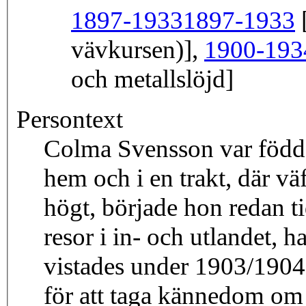
1897-1933
1897-1933
[
vävkursen)],
1900-193
och metallslöjd]
Persontext
Colma Svensson var född 
hem och i en trakt, där v
högt, började hon redan ti
resor i in- och utlandet, h
vistades under 1903/1904 
för att taga kännedom om